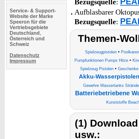
PEAR
Bezugsquelle
:
Service- & Support-
Aufblasbarer Oktopus
Website der Marke
PEAR
Bezugsquelle
:
Speeron für die
Vertriebsgebiete
Deutschland,
Themen-Wolk
Österreich und
Schweiz
•
Spielzeugpistolen
Poolkano
Datenschutz
•
Pumpfunktionen Pumps Hitze
Kin
Impressum
•
Spielzeug Pistolen
Geschenke G
Akku-Wasserpistole
Gewehre Wassertanks Strände 
Batteriebetriebene W
Kunststoffe Beac
(1) Download
usw.: