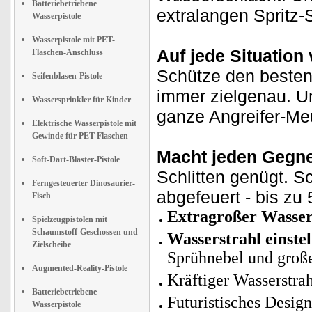
Batteriebetriebene
extralangen Spritz-
Wasserpistole
Wasserpistole mit PET-
Auf jede Situation 
Flaschen-Anschluss
Schütze den besten W
Seifenblasen-Pistole
immer zielgenau. U
Wassersprinkler für Kinder
ganze Angreifer-Meu
Elektrische Wasserpistole mit
Gewinde für PET-Flaschen
Macht jeden Gegne
Soft-Dart-Blaster-Pistole
Schlitten genügt. S
Ferngesteuerter Dinosaurier-
abgefeuert - bis zu 
Fisch
Extragroßer Wasse
Spielzeugpistolen mit
Schaumstoff-Geschossen und
Wasserstrahl einste
Zielscheibe
Sprühnebel und groß
Augmented-Reality-Pistole
Kräftiger Wasserstra
Batteriebetriebene
Futuristisches Desig
Wasserpistole