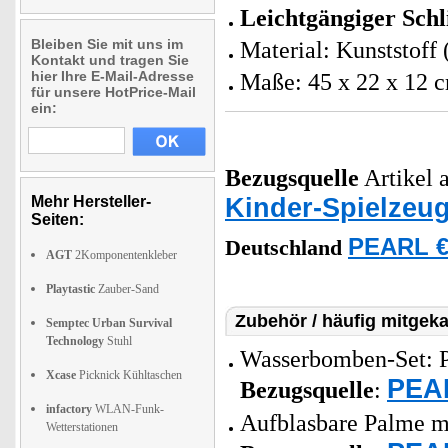
Leichtgängiger Schl
Bleiben Sie mit uns im
Material: Kunststoff
Kontakt und tragen Sie
hier Ihre E-Mail-Adresse
Maße: 45 x 22 x 12 
für unsere HotPrice-Mail
ein:
Bezugsquelle
Artikel a
Kinder-Spielzeu
Mehr Hersteller-
Seiten:
PEARL €
Deutschland
AGT
2Komponentenkleber
Playtastic
Zauber-Sand
Zubehör / häufig mitgeka
Semptec Urban Survival
Technology
Stuhl
Wasserbomben-Set: Pr
Xcase
Picknick Kühltaschen
PEAR
Bezugsquelle
:
infactory
WLAN-Funk-
Aufblasbare Palme mi
Wetterstationen