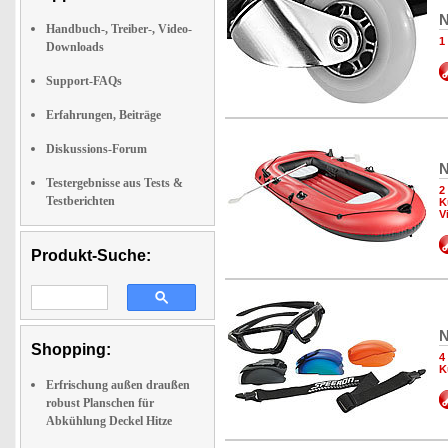
N
Handbuch-, Treiber-, Video-
1
Downloads
Support-FAQs
Erfahrungen, Beiträge
Diskussions-Forum
N
Testergebnisse aus Tests &
2
Testberichten
K
V
Produkt-Suche:
N
Shopping:
4
K
Erfrischung außen draußen
robust Planschen für
Abkühlung Deckel Hitze