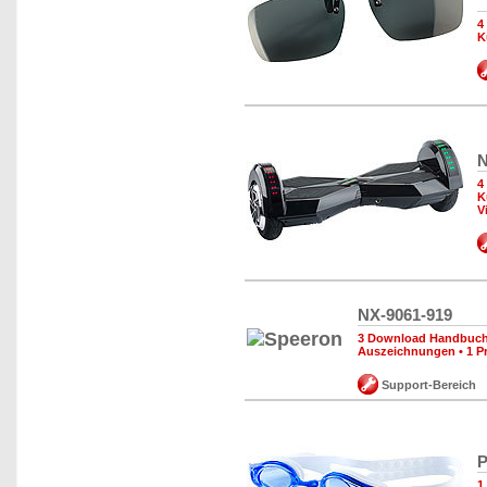
4
K
N
4
K
V
NX-9061-919
3 Download Handbuch,
Auszeichnungen
•
1 P
Support-Bereich
P
1