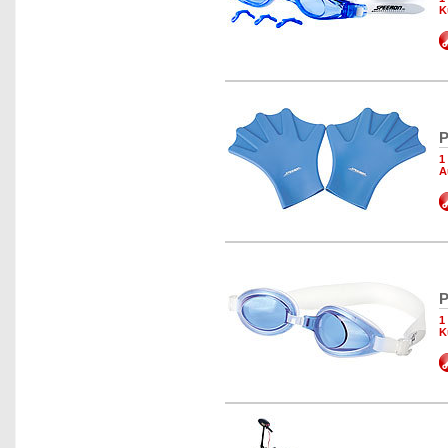
K
P
1
A
P
1
K