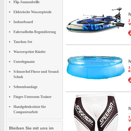
Flip-Sonnenbrille
Elektrische Wasserpistole
N
2
Indoorboard
V
Fahrradhelm Regenüberzug
Tauchen-Set
Wasserspritze Kinder
N
Unterlegmatte
3
K
Schnorchel Flosse und Strand-
Schuh
Sehnenbandage
Finger-Unterarm-Trainer
Handgelenkstütze für
N
Computerarbeit
1
V
Bleiben Sie mit uns im