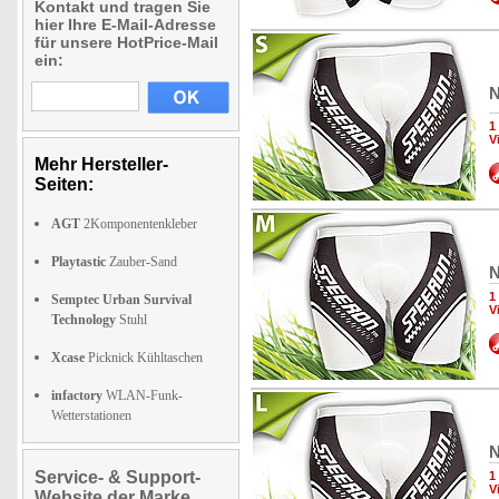
Kontakt und tragen Sie
hier Ihre E-Mail-Adresse
für unsere HotPrice-Mail
ein:
N
1
V
Mehr Hersteller-
Seiten:
AGT
2Komponentenkleber
Playtastic
Zauber-Sand
N
1
Semptec Urban Survival
V
Technology
Stuhl
Xcase
Picknick Kühltaschen
infactory
WLAN-Funk-
Wetterstationen
N
Service- & Support-
1
V
Website der Marke