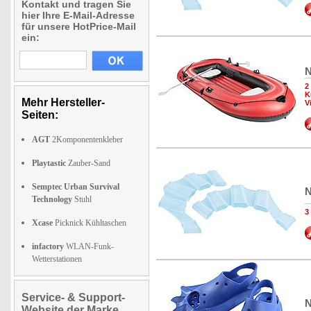
Kontakt und tragen Sie
hier Ihre E-Mail-Adresse
für unsere HotPrice-Mail
ein:
N
2
K
Mehr Hersteller-
V
Seiten:
AGT
2Komponentenkleber
Playtastic
Zauber-Sand
Semptec Urban Survival
N
Technology
Stuhl
3
Xcase
Picknick Kühltaschen
infactory
WLAN-Funk-
Wetterstationen
Service- & Support-
N
Website der Marke