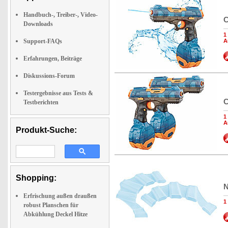
Handbuch-, Treiber-, Video-
C
Downloads
1
Support-FAQs
A
Erfahrungen, Beiträge
Diskussions-Forum
Testergebnisse aus Tests &
C
Testberichten
1
A
Produkt-Suche:
Shopping:
N
Erfrischung außen draußen
1
robust Planschen für
Abkühlung Deckel Hitze