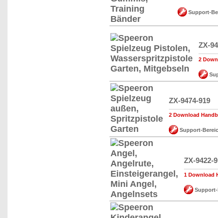
Support-Be
ZX-94
2 Down
Sup
ZX-9474-919
2 Download Handbu
Support-Berei
ZX-9422-9
1 Download H
Support-