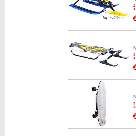
1
A
N
1
A
N
2
A