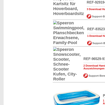
REF-92919
3 Download Ha
Support-B
REF-83523
1 Download Ha
Support-B
REF-96529-9
2 Download Hand
Auszeichnungen
Support-Bere
P
1
A