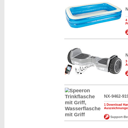
N
4
P
N
3
A
NX-9462-91
1 Download Han
Auszeichnunge
Support-Be