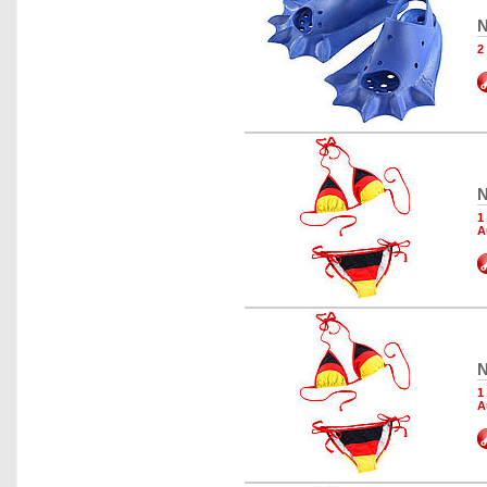
N
2
N
1
A
N
1
A