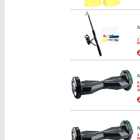
N
1
P
N
4
K
V
N
3
P