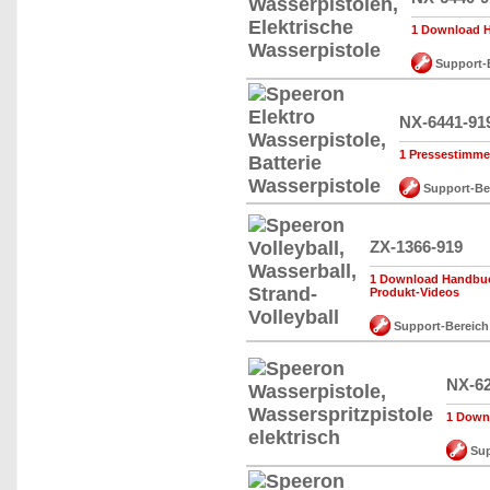
1 Download H
Support-
NX-6441-91
1 Pressestimm
Support-Be
ZX-1366-919
1 Download Handbuch
Produkt-Videos
Support-Bereich
NX-62
1 Down
Sup