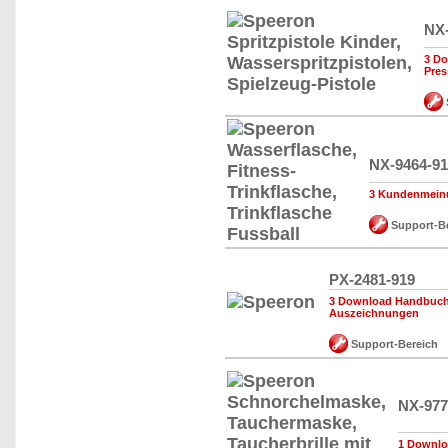
NX-
3 Do
Pre
NX-9464-9
3 Kundenmein
Support-Be
PX-2481-919
3 Download Handbuch,
Auszeichnungen
Support-Bereich
NX-977
1 Downlo