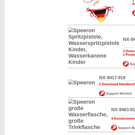
1
A
NX-94
3 Down
1 Produ
Sup
NX-9417-919
5 Download Handbuch,
Support-Bereich
NX-9463-9
4 Kundenmein
Support-Be