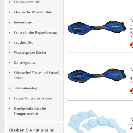
Flip-Sonnenbrille
Elektrische Wasserpistole
N
Indoorboard
5
Fahrradhelm Regenüberzug
K
V
Tauchen-Set
Wasserspritze Kinder
Unterlegmatte
N
Schnorchel Flosse und Strand-
Schuh
4
P
Sehnenbandage
Finger-Unterarm-Trainer
Handgelenkstütze für
Computerarbeit
N
4
Bleiben Sie mit uns im