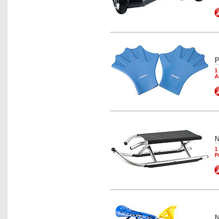
P
1
A
N
1
P
N