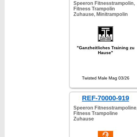
für Cardio, Koordination,
Speeron Fitnesstrampolin,
Core-Training und kreative
Fitness Trampolin
Fitnesskombinationen."
Zuhause, Minitrampolin
"Ganzheitliches Training zu
Hause"
Twisted Male Mag 03/26
REF-70000-919
Speeron Fitnesstrampoline
Fitness Trampoline
Zuhause