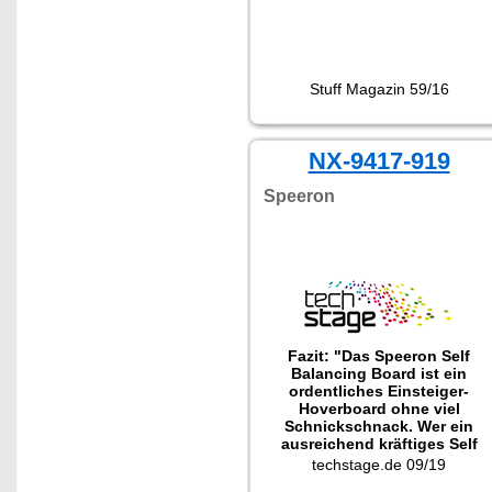
Stuff Magazin 59/16
NX-9417-919
Speeron
Fazit: "Das Speeron Self
Balancing Board ist ein
ordentliches Einsteiger-
Hoverboard ohne viel
Schnickschnack. Wer ein
ausreichend kräftiges Self
Balancing Board für Draußen
techstage.de 09/19
sucht, bekommt ein