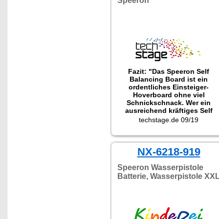
Speeron
Fazit: "Das Speeron Self
Balancing Board ist ein
ordentliches Einsteiger-
Hoverboard ohne viel
Schnickschnack. Wer ein
ausreichend kräftiges Self
Balancing Board für Draußen
techstage.de 09/19
sucht, bekommt ein
zuverlässiges Gerät, welches
auch für schwerere Fahrer
NX-6218-919
geeignet ist."
Speeron Wasserpistole
Batterie, Wasserpistole XX