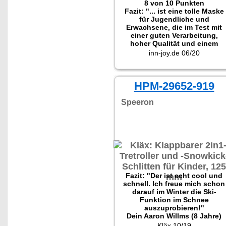
8 von 10 Punkten
Fazit: "... ist eine tolle Maske
für Jugendliche und
Erwachsene, die im Test mit
einer guten Verarbeitung,
hoher Qualität und einem
tollen Preis-Leistungs-
inn-joy.de 06/20
Verhältnis überzeugen
konnte."
HPM-29652-919
Speeron
Fazit: "Der ist echt cool und
schnell. Ich freue mich schon
darauf im Winter die Ski-
Funktion im Schnee
auszuprobieren!"
Dein Aaron Willms (8 Jahre)
Kläx 10/19