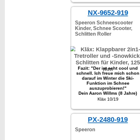
zuverlässiges Gerät, welches
auch für schwerere Fahrer
NX-9652-919
geeignet ist."
Speeron Schneescooter
Kinder, Schnee Scooter,
Schlitten Roller
Fazit: "Der ist echt cool und
schnell. Ich freue mich schon
darauf im Winter die Ski-
Funktion im Schnee
auszuprobieren!"
Dein Aaron Willms (8 Jahre)
Kläx 10/19
PX-2480-919
Speeron