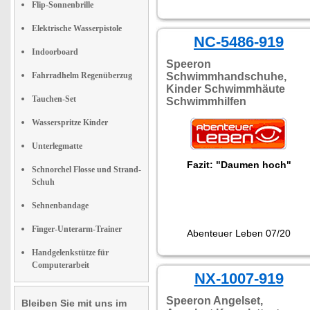
Flip-Sonnenbrille
Elektrische Wasserpistole
NC-5486-919
Indoorboard
Speeron
Fahrradhelm Regenüberzug
Schwimmhandschuhe,
Kinder Schwimmhäute
Tauchen-Set
Schwimmhilfen
Wasserspritze Kinder
Unterlegmatte
Fazit: "Daumen hoch"
Schnorchel Flosse und Strand-
Schuh
Sehnenbandage
Finger-Unterarm-Trainer
Abenteuer Leben 07/20
Handgelenkstütze für
Computerarbeit
NX-1007-919
Speeron Angelset,
Bleiben Sie mit uns im