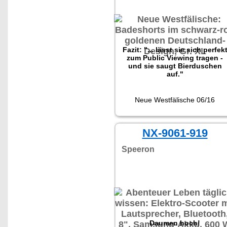
Fazit: "... lässt sie sich perfek
zum Public Viewing tragen -
und sie saugt Bierduschen
auf."
Neue Westfälische 06/16
NX-9061-919
Speeron
Daumen hoch!