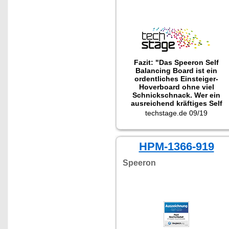
Fazit: "Das Speeron Self
Balancing Board ist ein
ordentliches Einsteiger-
Hoverboard ohne viel
Schnickschnack. Wer ein
ausreichend kräftiges Self
Balancing Board für Draußen
techstage.de 09/19
sucht, bekommt ein
zuverlässiges Gerät, welches
auch für schwerere Fahrer
HPM-1366-919
geeignet ist."
Speeron