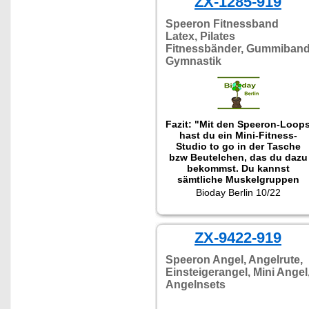
ZX-1285-919
Speeron Fitnessband
Latex, Pilates
Fitnessbänder, Gummiban
Gymnastik
Fazit: "Mit den Speeron-Loop
hast du ein Mini-Fitness-
Studio to go in der Tasche
bzw Beutelchen, das du dazu
bekommst. Du kannst
sämtliche Muskelgruppen
effektiv trainieren, aber auch
Bioday Berlin 10/22
für Yoga und Pilates sind die
Gymnastik-Loops gut
geeignet."
ZX-9422-919
Speeron Angel, Angelrute,
Einsteigerangel, Mini Angel
Angelnsets