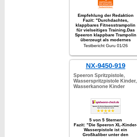
Empfehlung der Redaktion
Fazit: "Durchdachtes,
klappbares Fitnesstrampolin
für vielseitiges Training.Das
Speeron klappbare Trampolin
überzeugt als modernes
Fitness Trampolin, das
Testbericht Guru 01/26
Funktionalität, Sicherheit und
Platzersparnis sinnvoll
kombiniert. Als klappbares
Fitness Trampolin für Indoor-
NX-9450-919
Training eignet es sich ideal
für Cardio, Koordination,
Speeron Spritzpistole,
Core-Training und kreative
Wasserspritzpistole Kinder,
Fitnesskombinationen."
Wasserkanone Kinder
5 von 5 Sternen
Fazit: "Die Speeron XL-Kinder
Wasserpistole ist ein
Großkaliber unter den