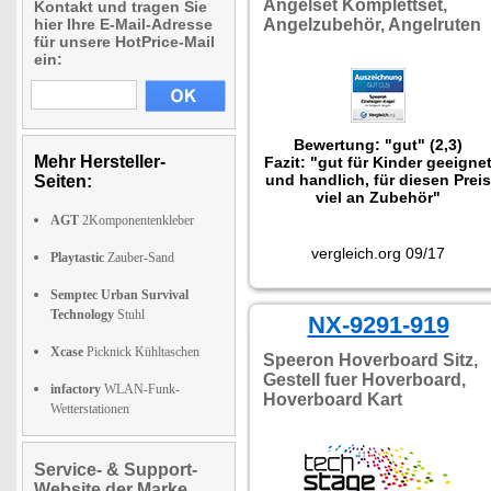
Angelset Komplettset,
Kontakt und tragen Sie
hier Ihre E-Mail-Adresse
Angelzubehör, Angelruten
für unsere HotPrice-Mail
ein:
Bewertung: "gut" (2,3)
Mehr Hersteller-
Fazit: "gut für Kinder geeigne
und handlich, für diesen Preis
Seiten:
viel an Zubehör"
AGT
2Komponentenkleber
vergleich.org 09/17
Playtastic
Zauber-Sand
Semptec Urban Survival
Technology
Stuhl
NX-9291-919
Xcase
Picknick Kühltaschen
Speeron Hoverboard Sitz,
Gestell fuer Hoverboard,
infactory
WLAN-Funk-
Hoverboard Kart
Wetterstationen
Service- & Support-
Website der Marke