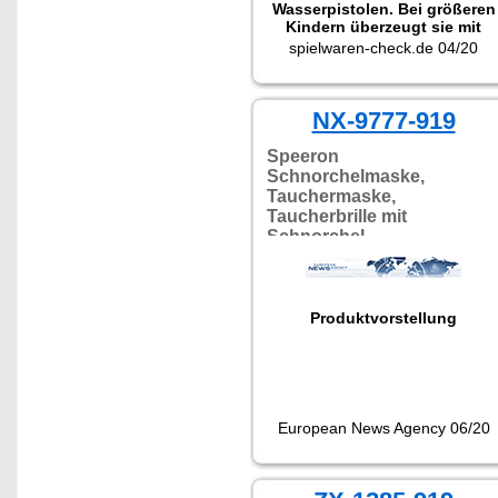
Wasserpistolen. Bei größeren
Kindern überzeugt sie mit
kräftigem Wasserstrahl und
spielwaren-check.de 04/20
großem Tank."
NX-9777-919
Speeron
Schnorchelmaske,
Tauchermaske,
Taucherbrille mit
Schnorchel
Produktvorstellung
European News Agency 06/20