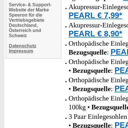
Service- & Support-
Akupressur-Einleges
Website der Marke
PEARL € 7,99*
Speeron für die
Vertriebsgebiete
Akupressur-Einleges
Deutschland,
Österreich und
PEARL € 8,90*
Schweiz
Orthopädische Einle
Datenschutz
PEAR
Impressum
Bezugsquelle
:
Orthopädische Einleg
PEA
•
Bezugsquelle
:
Orthopädische Einleg
PEA
•
Bezugsquelle
:
Orthopädische Einle
100kg •
Bezugsquell
3 Paar Einlegesohlen
PEA
•
Bezugsquelle
: