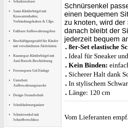
Schuhtrockner
Schnürsenkel passen
Samt-Kleiderbügel mit
einen bequemen Sitz
Krawattenhalter,
zu knoten, wird der
Verbindungshaken & Clips
danach bleibt der S
Faltbare Aufbewahrungsbox
jederzeit bequem a
Beschäftigungstafel für Kinder
8er-Set elastische S
mit verschiedenen Aktivitäten
Ideal für Sneaker un
Raumspar-Kleiderbügel mit
Anti-Rutsch-Beschichtung
Kein Binden:
einfach
Fersensporn Gel-Einlage
Sicherer Halt dank S
Unterbett
In stylischem Schwar
Aufbewahrungstasche
Länge: 120 cm
Design-Strandschuh
Schubladenorganizer
Schnürsenkel mit
Vom Lieferanten emp
Schnellverschluss