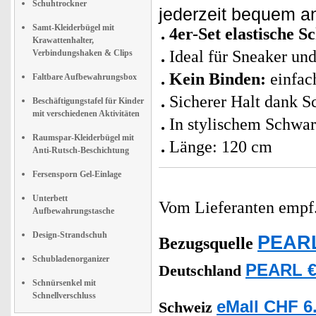
Schuhtrockner
jederzeit bequem a
Samt-Kleiderbügel mit
4er-Set elastische S
Krawattenhalter,
Ideal für Sneaker un
Verbindungshaken & Clips
Kein Binden:
einfach
Faltbare Aufbewahrungsbox
Sicherer Halt dank S
Beschäftigungstafel für Kinder
mit verschiedenen Aktivitäten
In stylischem Schwar
Raumspar-Kleiderbügel mit
Länge: 120 cm
Anti-Rutsch-Beschichtung
Fersensporn Gel-Einlage
Unterbett
Vom Lieferanten emp
Aufbewahrungstasche
Design-Strandschuh
PEARL
Bezugsquelle
Schubladenorganizer
PEARL €
Deutschland
Schnürsenkel mit
Schnellverschluss
eMall CHF 6
Schweiz