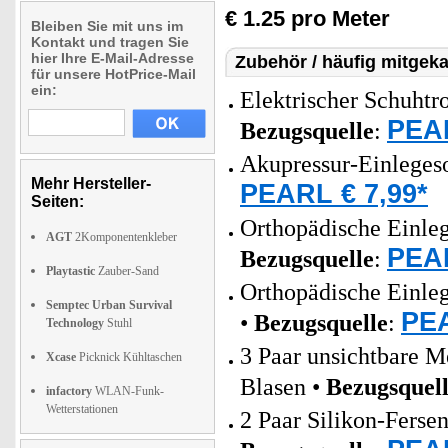
€ 1.25 pro Meter
Bleiben Sie mit uns im
Kontakt und tragen Sie
hier Ihre E-Mail-Adresse
Zubehör / häufig mitgeka
für unsere HotPrice-Mail
ein:
Elektrischer Schuhtr
PEAR
Bezugsquelle
:
Akupressur-Einleges
Mehr Hersteller-
PEARL € 7,99*
Seiten:
Orthopädische Einle
AGT
2Komponentenkleber
PEAR
Bezugsquelle
:
Playtastic
Zauber-Sand
Orthopädische Einleg
Semptec Urban Survival
PEA
•
Bezugsquelle
:
Technology
Stuhl
3 Paar unsichtbare 
Xcase
Picknick Kühltaschen
Blasen •
Bezugsquel
infactory
WLAN-Funk-
Wetterstationen
2 Paar Silikon-Fersen