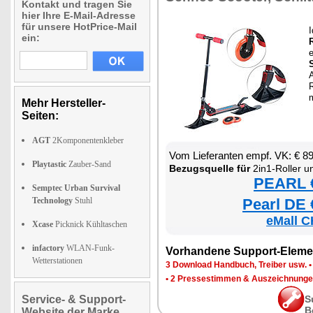
Kontakt und tragen Sie
hier Ihre E-Mail-Adresse
für unsere HotPrice-Mail
I
ein:
e
Mehr Hersteller-
Seiten:
AGT
2Komponentenkleber
Vom Lieferanten empf. VK: € 8
Playtastic
Zauber-Sand
Bezugsquelle für
2in1-Roller un
PEARL €
Semptec Urban Survival
Technology
Stuhl
Pearl DE 
eMall C
Xcase
Picknick Kühltaschen
infactory
WLAN-Funk-
Vorhandene Support-Eleme
Wetterstationen
3 Download Handbuch, Treiber usw.
•
2 Pressestimmen & Auszeichnung
Service- & Support-
S
B
Website der Marke