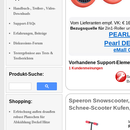
Handbuch-, Treiber-, Video-
Downloads
Vom Lieferanten empf. VK: € 1
Support-FAQs
Bezugsquelle für
2in1-Roller un
PEARL 
Erfahrungen, Beiträge
Pearl DE
Diskussions-Forum
eMall 
Testergebnisse aus Tests &
Testberichten
Vorhandene Support-Eleme
1 Kundenmeinungen
Produkt-Suche:
S
B
Speeron Snowscooter, 
Shopping:
Schnee-Scooter Kufen, 
Erfrischung außen draußen
robust Planschen für
I
Abkühlung Deckel Hitze