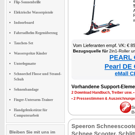
e
Flip-Sonnenbrille
Elektrische Wasserpistole
Indoorboard
Fahrradhelm Regenüberzug
Tauchen-Set
Vom Lieferanten empf. VK: € 8
Bezugsquelle für
2in1-Roller un
Wasserspritze Kinder
PEARL €
Unterlegmatte
Pearl DE 
eMall C
Schnorchel Flosse und Strand-
Schuh
Vorhandene Support-Eleme
Sehnenbandage
2 Download Handbuch, Treiber usw.
•
2 Pressestimmen & Auszeichnung
Finger-Unterarm-Trainer
S
Handgelenkstütze für
B
Computerarbeit
Speeron Schneescoote
Bleiben Sie mit uns im
Schnee Scooter, Schlit