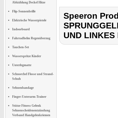
Abkühlung Deckel Hitze
Flip-Sonnenbrille
Speeron Pro
Elektrische Wasserpistole
SPRUNGGEL
Indoorboard
UND LINKES
Fahrradhelm Regenüberzug
Tauchen-Set
Wasserspritze Kinder
Unterlegmatte
Schnorchel Flosse und Strand-
Schuh
Sehnenbandage
Finger-Unterarm-Trainer
Stütze Fitness Gelenk
Sehnenscheidenentzündung
Verband Handgelenkriemen