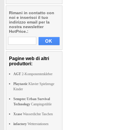
Rimani in contatto con
noi e inserisci il tuo
indirizzo email per la
nostra newsletter
HotPrice.:
Pagine web di altri
produttori:
AGT
2-Komponentenkleber
Playtastic
Klavier Spielzeuge
Kinder
Semptec Urban Survival
Technology
Campingstühle
Xcase
Wasserdichte Taschen
infactory
Wetterstationen