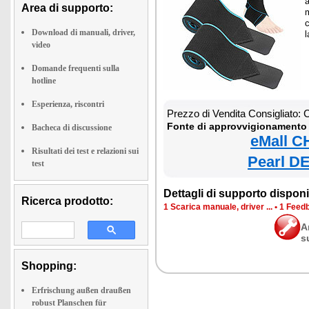
a
Area di supporto:
Download di manuali, driver,
l
video
Domande frequenti sulla
hotline
Esperienza, riscontri
Prezzo di Vendita Consigliato:
Fonte di approvvigionamento 
Bacheca di discussione
eMall C
Risultati dei test e relazioni sui
Pearl DE
test
Dettagli di supporto disponib
Ricerca prodotto:
1 Scarica manuale, driver ...
•
1 Feedb
A
s
Shopping:
Erfrischung außen draußen
robust Planschen für