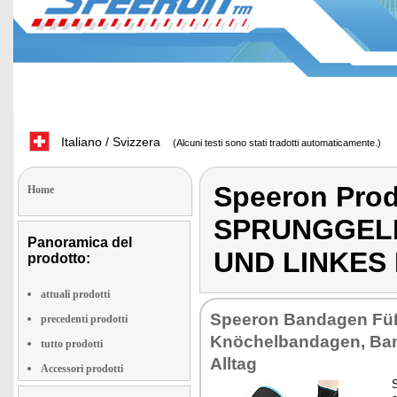
Italiano / Svizzera
(Alcuni testi sono stati tradotti automaticamente.)
Speeron Pro
Home
SPRUNGGEL
Panoramica del
UND LINKES
prodotto:
attuali prodotti
Speeron Bandagen Fü
precedenti prodotti
Knöchelbandagen, Ban
tutto prodotti
Alltag
Accessori prodotti
S