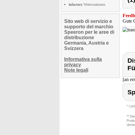
infactory
Wetterstationen
Feedba
Gute Q
Sito web di servizio e
supporto del marchio
Speeron per le aree di
distribuzione
Germania, Austria e
Svizzera
Informativa sulla
Di
privacy
Fü
Note legali
[an er
Sp
* I p
** Di
Produ
Verbe