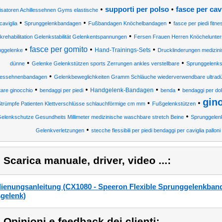
•
•
supporti per polso
fasce per cavi
lisatoren Achillessehnen Gyms elastische
•
•
•
caviglia
Sprunggelenkbandagen
Fußbandagen Knöchelbandagen
fasce per piedi fitne
•
krehabilitation Gelenkstabilität Gelenkentspannungen
Fersen Frauen Herren Knöchelunte
•
fasce per gomito
•
•
Hand-Trainings-Sets
nggelenke
Drucklinderungen medizini
•
•
dünne
Gelenke Gelenkstützen sports Zerrungen ankles verstellbare
Sprunggelenks
•
llessehnenbandagen
Gelenkbeweglichkeiten Gramm Schläuche wiederverwendbare ultrad
•
•
•
•
Handgelenk-Bandagen
tare ginocchio
bendaggi per piedi
benda
bendaggi per dolo
gin
•
•
Strümpfe Patienten Klettverschlüsse schlauchförmige cm mm
Fußgelenkstützen
•
elenkschutze Gesundheits Millimeter medizinische waschbare stretch Beine
Sprunggelen
•
Gelenkverletzungen
stecche flessibili per piedi bendaggi per caviglia palloni
) Scarica manuale, driver, video ...:
ienungsanleitung (CX1080 - Speeron Flexible Sprunggelenkbanda
gelenk)
) Opinioni e feedback dei clienti: