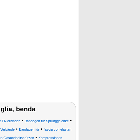
viglia, benda
•
•
 Fixierbinden
Bandagen für Sprunggelenke
•
•
 Verbände
Bandagen für
fascia con elastan
•
ren Gesundheitsstützen
Kompressionen