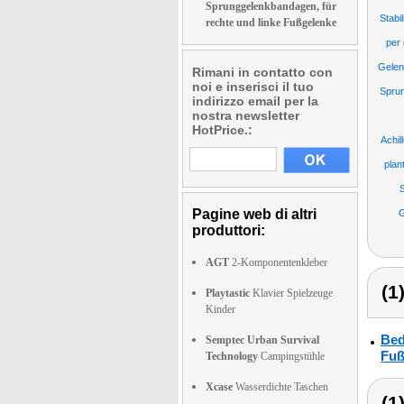
Sprunggelenkbandagen, für
Stabi
rechte und linke Fußgelenke
per 
Gelen
Rimani in contatto con
noi e inserisci il tuo
Spru
indirizzo email per la
nostra newsletter
HotPrice.:
Achi
plan
Pagine web di altri
G
produttori:
AGT
2-Komponentenkleber
(1
Playtastic
Klavier Spielzeuge
Kinder
Bed
Semptec Urban Survival
Fuß
Technology
Campingstühle
Xcase
Wasserdichte Taschen
(1