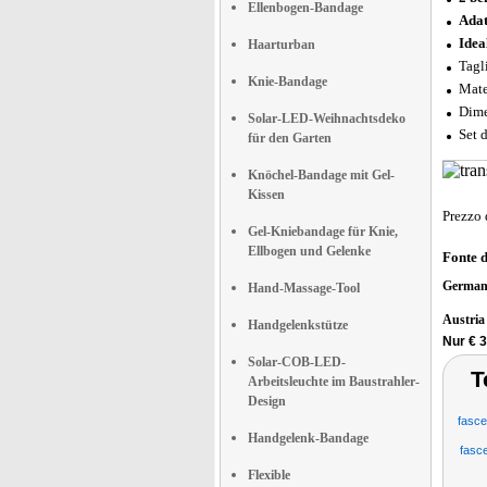
Ellenbogen-Bandage
Adat
Idea
Haarturban
Tagl
Knie-Bandage
Mate
Dime
Solar-LED-Weihnachtsdeko
Set 
für den Garten
Knöchel-Bandage mit Gel-
Kissen
Prezzo 
Gel-Kniebandage für Knie,
Ellbogen und Gelenke
Fonte 
German
Hand-Massage-Tool
Austri
Handgelenkstütze
Nur € 3
Solar-COB-LED-
T
Arbeitsleuchte im Baustrahler-
Design
fasce
Handgelenk-Bandage
fasce
Flexible