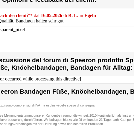
ck dei clienti
** dal
16.05.2026
di
B. L.
in
Egeln
ualität, Bandagen halten sehr gut.
scussione del forum di Speeron prodotto S
ße, Knöchelbandagen, Bandagen für Alltag:
ror occurred while processing this directive]
eeron Bandagen Füße, Knöchelbandagen, Ba
rezzi sono comprensivi di IVA ma esclusivi delle spese di consegna
ese Meinung entstammt unserer Kundenbefragung, die wir seit 2010 kontinuierlich als Instru
ktverbesserung durchführen. Wir befragen hierzu alle Direktkunden 21 Tage nach Kauf per E
sserungsvorschlägen mit der Lieferung sowie den bestellten Produkten.