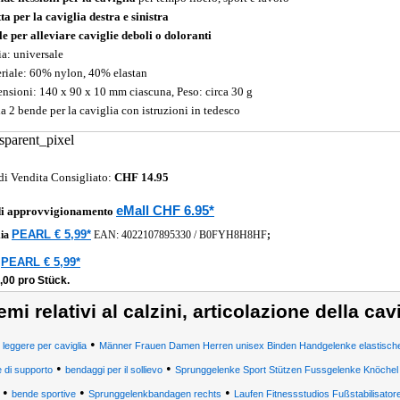
ta per la caviglia destra e sinistra
le per alleviare caviglie deboli o doloranti
ia: universale
riale: 60% nylon, 40% elastan
nsioni: 140 x 90 x 10 mm ciascuna, Peso: circa 30 g
da 2 bende per la caviglia con istruzioni in tedesco
di Vendita Consigliato:
CHF 14.95
eMall CHF 6.95*
di approvvigionamento
PEARL € 5,99*
ia
EAN:
4022107895330
/
B0FYH8H8HF
;
PEARL € 5,99*
a
,00 pro Stück.
emi relativi al calzini, articolazione della ca
•
 leggere per caviglia
Männer Frauen Damen Herren unisex Binden Handgelenke elastische
•
•
 di supporto
bendaggi per il sollievo
Sprunggelenke Sport Stützen Fussgelenke Knöchel
•
•
•
bende sportive
Sprunggelenkbandagen rechts
Laufen Fitnessstudios Fußstabilisato