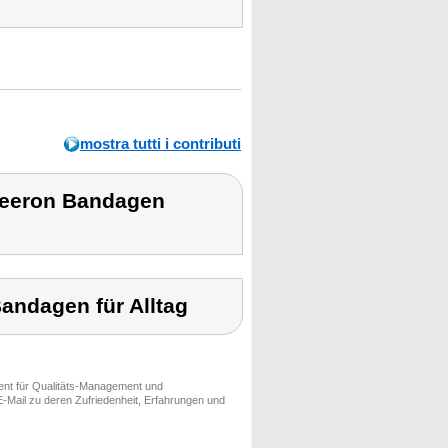
mostra tutti i contributi
peeron Bandagen
ndagen für Alltag
ment für Qualitäts-Management und
-Mail zu deren Zufriedenheit, Erfahrungen und