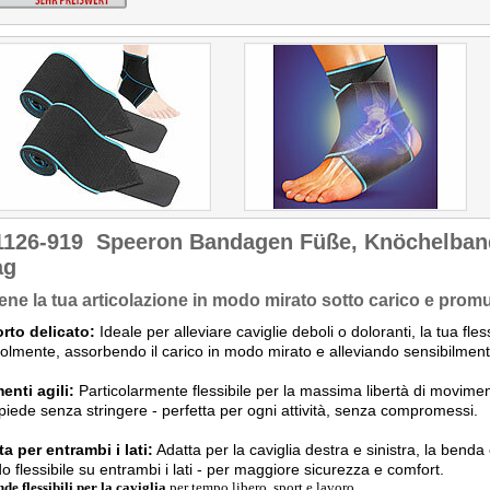
1126-919
Speeron Bandagen Füße, Knöchelban
ag
ene la tua articolazione in modo mirato sotto carico e promu
rto delicato:
Ideale per alleviare caviglie deboli o doloranti, la tua fles
olmente, assorbendo il carico in modo mirato e alleviando sensibilment
nti agili:
Particolarmente flessibile per la massima libertà di movime
 piede senza stringere - perfetta per ogni attività, senza compromessi.
ta per entrambi i lati:
Adatta per la caviglia destra e sinistra, la benda 
o flessibile su entrambi i lati - per maggiore sicurezza e comfort.
nde flessibili per la caviglia
per tempo libero, sport e lavoro