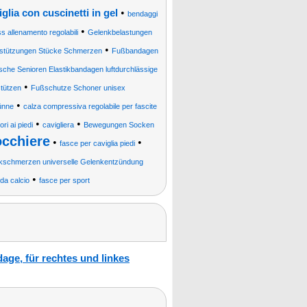
•
glia con cuscinetti in gel
bendaggi
•
ss allenamento regolabili
Gelenkbelastungen
•
rstützungen Stücke Schmerzen
Fußbandagen
sche Senioren Elastikbandagen luftdurchlässige
•
tützen
Fußschutze Schoner unisex
•
ünne
calza compressiva regolabile per fascite
•
•
ri ai piedi
cavigliera
Bewegungen Socken
occhiere
•
•
fasce per caviglia piedi
kschmerzen universelle Gelenkentzündung
•
 da calcio
fasce per sport
ge, für rechtes und linkes