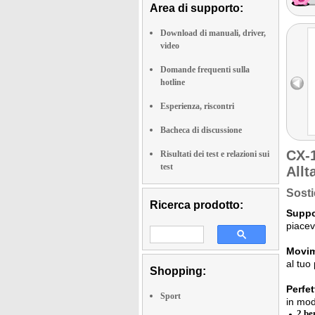
Area di supporto:
Download di manuali, driver,
video
Domande frequenti sulla
hotline
Esperienza, riscontri
Bacheca di discussione
CX-
Risultati dei test e relazioni sui
test
Allt
Sosti
Ricerca prodotto:
Suppo
piacev
Movime
al tuo
Shopping:
Perfet
Sport
in mod
2 be