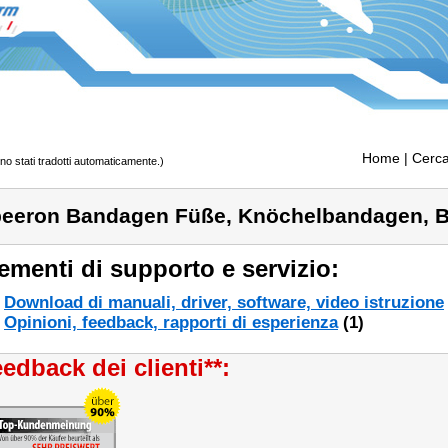
Home
| Cerca
ono stati tradotti automaticamente.)
eeron Bandagen Füße, Knöchelbandagen, Ba
ementi di supporto e servizio:
Download di manuali, driver, software, video istruzione
Opinioni, feedback, rapporti di esperienza
(1)
edback dei clienti**: