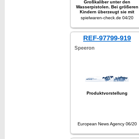
Großkaliber unter den
Wasserpistolen. Bei größeren
Kindern überzeugt sie mit
kräftigem Wasserstrahl und
spielwaren-check.de 04/20
großem Tank."
REF-97799-919
Speeron
Produktvorstellung
European News Agency 06/20