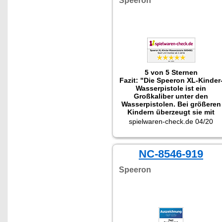
Speeron
5 von 5 Sternen
Fazit: "Die Speeron XL-Kinder
Wasserpistole ist ein
Großkaliber unter den
Wasserpistolen. Bei größeren
Kindern überzeugt sie mit
kräftigem Wasserstrahl und
spielwaren-check.de 04/20
großem Tank."
NC-8546-919
Speeron