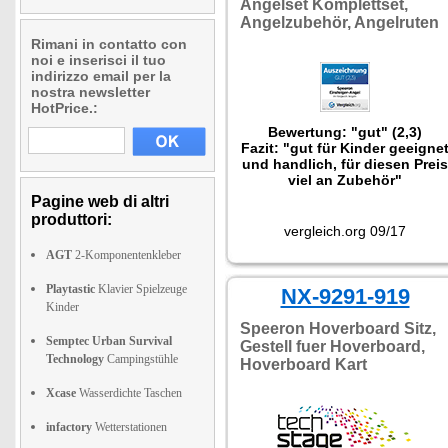
Angelset Komplettset,
Angelzubehör, Angelruten
Rimani in contatto con
noi e inserisci il tuo
indirizzo email per la
nostra newsletter
HotPrice.:
Bewertung: "gut" (2,3)
Fazit: "gut für Kinder geeigne
und handlich, für diesen Preis
viel an Zubehör"
Pagine web di altri
produttori:
vergleich.org 09/17
AGT
2-Komponentenkleber
Playtastic
Klavier Spielzeuge
NX-9291-919
Kinder
Speeron Hoverboard Sitz,
Semptec Urban Survival
Gestell fuer Hoverboard,
Technology
Campingstühle
Hoverboard Kart
Xcase
Wasserdichte Taschen
infactory
Wetterstationen