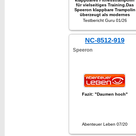
klappbares Fitnesstrampolin
für vielseitiges Training.Das
Speeron klappbare Trampolin
überzeugt als modernes
Fitness Trampolin, das
Testbericht Guru 01/26
Funktionalität, Sicherheit und
Platzersparnis sinnvoll
kombiniert. Als klappbares
Fitness Trampolin für Indoor-
NC-8512-919
Training eignet es sich ideal
für Cardio, Koordination,
Speeron
Core-Training und kreative
Fitnesskombinationen."
Fazit: "Daumen hoch"
Abenteuer Leben 07/20