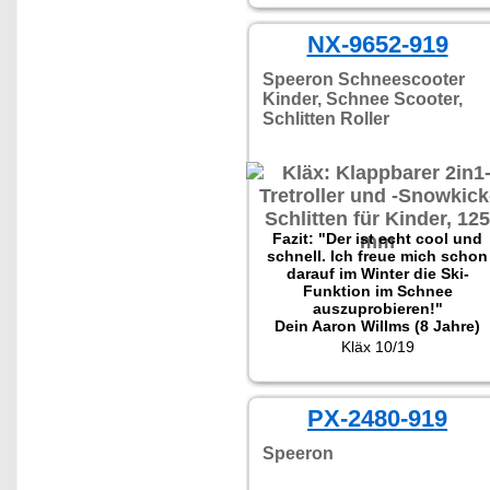
zuverlässiges Gerät, welches
auch für schwerere Fahrer
NX-9652-919
geeignet ist."
Speeron Schneescooter
Kinder, Schnee Scooter,
Schlitten Roller
Fazit: "Der ist echt cool und
schnell. Ich freue mich schon
darauf im Winter die Ski-
Funktion im Schnee
auszuprobieren!"
Dein Aaron Willms (8 Jahre)
Kläx 10/19
PX-2480-919
Speeron