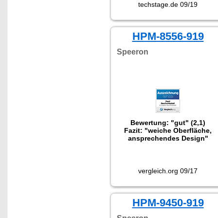
Balancing Board für Draußen
techstage.de 09/19
sucht, bekommt ein
zuverlässiges Gerät, welches
auch für schwerere Fahrer
HPM-8556-919
geeignet ist."
Speeron
Bewertung: "gut" (2,1)
Fazit: "weiche Oberfläche,
ansprechendes Design"
vergleich.org 09/17
HPM-9450-919