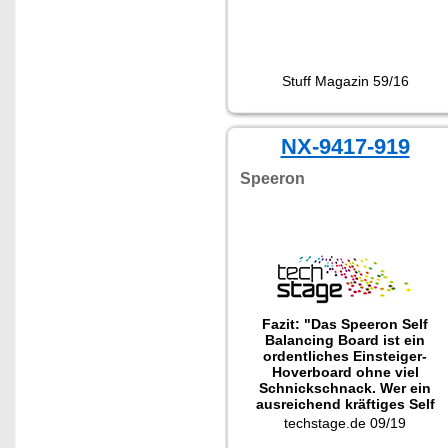
Stuff Magazin 59/16
NX-9417-919
Speeron
Fazit: "Das Speeron Self
Balancing Board ist ein
ordentliches Einsteiger-
Hoverboard ohne viel
Schnickschnack. Wer ein
ausreichend kräftiges Self
Balancing Board für Draußen
techstage.de 09/19
sucht, bekommt ein