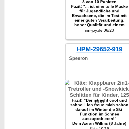
8 von 10 Punkten
Fazit: "... ist eine tolle Maske
für Jugendliche und
Erwachsene, die im Test mit
einer guten Verarbeitung,
hoher Qualität und einem
tollen Preis-Leistungs-
inn-joy.de 06/20
Verhältnis überzeugen
konnte."
HPM-29652-919
Speeron
Fazit: "Der ist echt cool und
schnell. Ich freue mich schon
darauf im Winter die Ski-
Funktion im Schnee
auszuprobieren!"
Dein Aaron Willms (8 Jahre)
Kläx 10/19