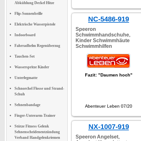
Abkühlung Deckel Hitze
Flip-Sonnenbrille
NC-5486-919
Elektrische Wasserpistole
Speeron
Schwimmhandschuhe,
Indoorboard
Kinder Schwimmhäute
Fahrradhelm Regenüberzug
Schwimmhilfen
Tauchen-Set
Wasserspritze Kinder
Fazit: "Daumen hoch"
Unterlegmatte
Schnorchel Flosse und Strand-
Schuh
Sehnenbandage
Abenteuer Leben 07/20
Finger-Unterarm-Trainer
NX-1007-919
Stütze Fitness Gelenk
Sehnenscheidenentzündung
Speeron Angelset,
Verband Handgelenkriemen