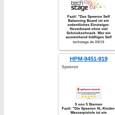
Fazit: "Das Speeron Self
Balancing Board ist ein
ordentliches Einsteiger-
Hoverboard ohne viel
Schnickschnack. Wer ein
ausreichend kräftiges Self
Balancing Board für Draußen
techstage.de 09/19
sucht, bekommt ein
zuverlässiges Gerät, welches
auch für schwerere Fahrer
HPM-9451-919
geeignet ist."
Speeron
5 von 5 Sternen
Fazit: "Die Speeron XL-Kinder
Wasserpistole ist ein