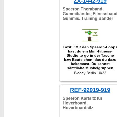
ZX-1442-919
Speeron Theraband,
Gummibänder, Fitnessban
Gummis, Training Bänder
Fazit: "Mit den Speeron-Loop
hast du ein Mini-Fitness-
Studio to go in der Tasche
bzw Beutelchen, das du dazu
bekommst. Du kannst
sämtliche Muskelgruppen
effektiv trainieren, aber auch
Bioday Berlin 10/22
für Yoga und Pilates sind die
Gymnastik-Loops gut
geeignet."
REF-92919-919
Speeron Kartsitz für
Hoverboard,
Hoverboardsitz