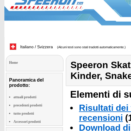
Italiano / Svizzera
(Alcuni testi sono stati tradotti automaticamente.)
Speeron Skat
Home
Kinder, Snak
Panoramica del
prodotto:
Elementi di s
attuali prodotti
Risultati dei
precedenti prodotti
tutto prodotti
recensioni
(
Accessori prodotti
Download di 