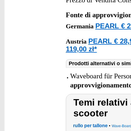
Prezzo di Vendita Cons
Fonte di approvvigi
PEARL € 2
Germania
PEARL € 28,
Austria
119,00 zł*
Prodotti alternativi o simi
Waveboard für Person
approvvigionament
Temi relativi
scooter
rullo per tallone
•
Wave-Boar