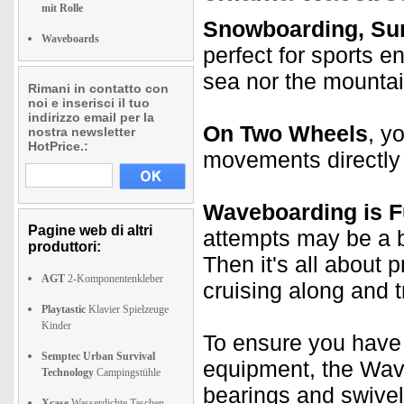
mit Rolle
Snowboarding, Sur
Waveboards
perfect for sports e
sea nor the mountain
Rimani in contatto con
noi e inserisci il tuo
indirizzo email per la
On Two Wheels
, y
nostra newsletter
HotPrice.:
movements directly 
Waveboarding is F
Pagine web di altri
attempts may be a bi
produttori:
Then it's all about p
AGT
2-Komponentenkleber
cruising along and tr
Playtastic
Klavier Spielzeuge
Kinder
To ensure you hav
Semptec Urban Survival
equipment, the Wav
Technology
Campingstühle
bearings and swivel
Xcase
Wasserdichte Taschen