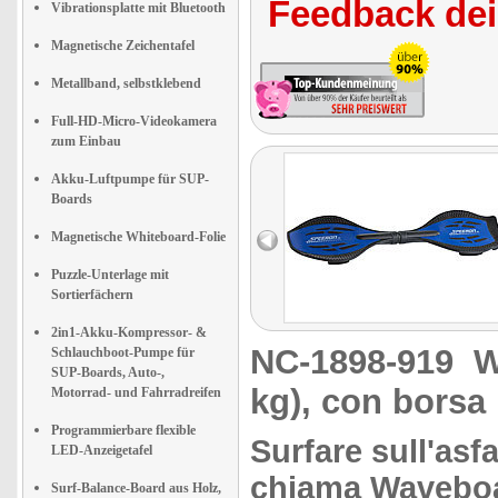
Feedback dei 
Vibrationsplatte mit Bluetooth
Magnetische Zeichentafel
Metallband, selbstklebend
Full-HD-Micro-Videokamera
zum Einbau
Akku-Luftpumpe für SUP-
Boards
Magnetische Whiteboard-Folie
Puzzle-Unterlage mit
Sortierfächern
2in1-Akku-Kompressor- &
NC-1898-919
W
Schlauchboot-Pumpe für
SUP-Boards, Auto-,
kg), con borsa 
Motorrad- und Fahrradreifen
Programmierbare flexible
Surfare sull'asf
LED-Anzeigetafel
chiama Wavebo
Surf-Balance-Board aus Holz,