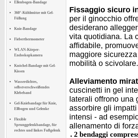
Ellenbogen-Bandage
Fissaggio sicuro i
360°-Kühlmütze mit Gel-
per il ginocchio off
Füllung
desiderano alleggeri
Knie-Bandage
vita quotidiana. La
Fieberthermometer
affidabile, promuov
WLAN-Körper-
maggiore sicurezza 
Endoskopkamera
mobilità o scivolare
Knöchel-Bandage mit Gel-
Kissen
Alleviamento mirato
Wasserdichtes,
selbstverschweißendes
cuscinetti in gel inte
Klebeband
laterali offrono una
Gel-Kniebandage für Knie,
assorbire gli impatt
Ellbogen und Gelenke
intensi - ad esempi
Flexible
allenamento di forz
Sprunggelenkbandage, für
rechtes und linkes Fußgelenk
2 bendaggi compress