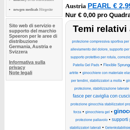
PEARL € 2,9
Austria
newgen medicals
Hörgeräte
Nur € 0,00 pro Quadra
Sito web di servizio e
Temi relativi
supporto del marchio
Speeron per le aree di
distribuzione
protezione compressiva sportiva per m
Germania, Austria e
alleviamento del dolore, supporto per 
Svizzera
supporto protettivo per rotula, correzio
Informativa sulla
•
Flexible Sprung
Patella Gel Pads
privacy
•
Note legali
artrite
ginocchiere con materiale ela
•
per tendini, stabilizzatori a molla
gi
protezione, stabilizzazione laterale
fasce per caviglia con cuscin
protezione ginocchia stabilizzatori pro
ginoc
•
•
forza
ginocchiera gel
•
supporti
protezione pallavolo
•
stabilizzatori laterali
Gelenkstabilis