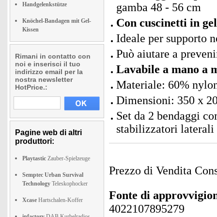
Handgelenkstütze
gamba 48 - 56 cm
Con cuscinetti in gel
Knöchel-Bandagen mit Gel-
Kissen
Ideale per supporto ne
Può aiutare a prevenir
Rimani in contatto con
noi e inserisci il tuo
Lavabile a mano a 
indirizzo email per la
nostra newsletter
Materiale: 60% nylon
HotPrice.:
Dimensioni: 350 x 20
Set da 2 bendaggi com
stabilizzatori lateral
Pagine web di altri
produttori:
Playtastic
Zauber-Spielzeuge
Prezzo di Vendita Cons
Semptec Urban Survival
Technology
Teleskophocker
Fonte di approvvigi
Xcase
Hartschalen-Koffer
4022107895279
infactory
DAB Kurbelradios