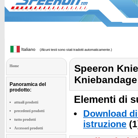
Italiano
(Alcuni testi sono stati tradotti automaticamente.)
Speeron Knie
Home
Kniebandage 
Panoramica del
prodotto:
Elementi di s
attuali prodotti
Download di 
precedenti prodotti
tutto prodotti
istruzione
(1
Accessori prodotti