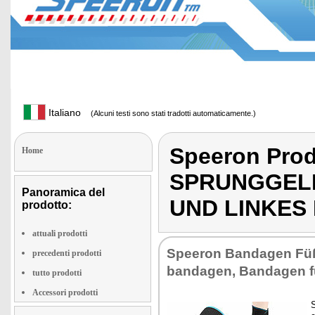
Italiano
(Alcuni testi sono stati tradotti automaticamente.)
Speeron Pro
Home
SPRUNGGEL
Panoramica del
UND LINKES
prodotto:
attuali prodotti
Spee­ron Ban­da­gen Fü
precedenti prodotti
ban­da­gen, Ban­da­gen fü
tutto prodotti
Accessori prodotti
S