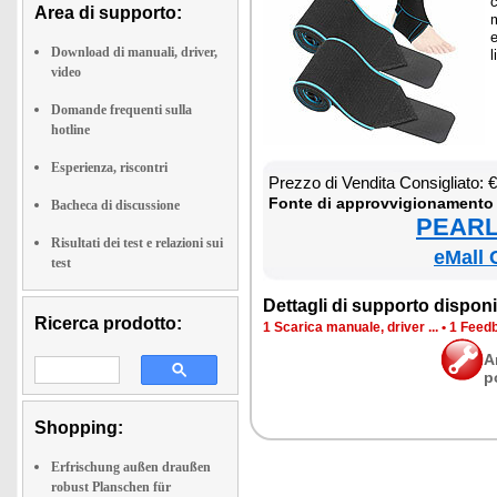
c
Area di supporto:
m
e
Download di manuali, driver,
l
video
Domande frequenti sulla
hotline
Esperienza, riscontri
Prez­zo di Ven­di­ta Con­si­glia­to: 
Fon­te di ap­prov­vi­gio­na­men­to
Bacheca di discussione
PEARL 
Risultati dei test e relazioni sui
eMall 
test
Det­ta­gli di sup­por­to di­spo­ni­b
Ricerca prodotto:
1 Sca­ri­ca ma­nua­le, dri­ver ...
•
1 Feed­b
A
p
Shopping:
Erfrischung außen draußen
robust Planschen für