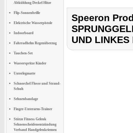
Abkühlung Deckel Hitze
Flip-Sonnenbrille
Speeron Pro
Elektrische Wasserpistole
SPRUNGGEL
Indoorboard
UND LINKES
Fahrradhelm Regenüberzug
Tauchen-Set
Wasserspritze Kinder
Unterlegmatte
Schnorchel Flosse und Strand-
Schuh
Sehnenbandage
Finger-Unterarm-Trainer
Stütze Fitness Gelenk
Sehnenscheidenentzündung
Verband Handgelenkriemen