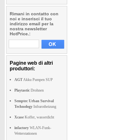
Rimani in contatto con
noi e inserisci il tuo
indirizzo email per la
nostra newsletter
HotPrice.:
Pagine web di altri
produttori:
AGT
Akku Pumpen SUP
Playtastic
Drohnen
Semptec Urban Survival
Technology
Infrarotheizung
Xcase
Koffer, wasserdicht
infactory
WLAN-Funk-
Wetterstationen