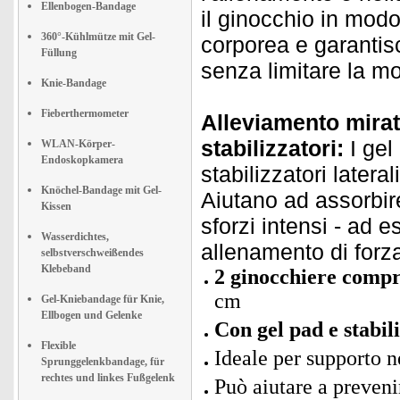
Ellenbogen-Bandage
il ginocchio in mod
360°-Kühlmütze mit Gel-
corporea e garantis
Füllung
senza limitare la mo
Knie-Bandage
Fieberthermometer
Alleviamento mirat
stabilizzatori:
I gel 
WLAN-Körper-
Endoskopkamera
stabilizzatori latera
Knöchel-Bandage mit Gel-
Aiutano ad assorbire
Kissen
sforzi intensi - ad
Wasserdichtes,
allenamento di forz
selbstverschweißendes
Klebeband
2 ginocchiere compr
cm
Gel-Kniebandage für Knie,
Ellbogen und Gelenke
Con gel pad e stabil
Flexible
Ideale per supporto n
Sprunggelenkbandage, für
rechtes und linkes Fußgelenk
Può aiutare a prevenir