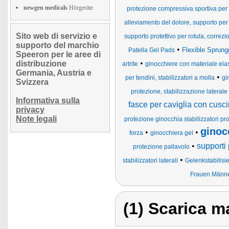
newgen medicals
Hörgeräte
protezione compressiva sportiva per m
alleviamento del dolore, supporto per 
Sito web di servizio e
supporto protettivo per rotula, correzio
supporto del marchio
•
Flexible Sprung
Patella Gel Pads
Speeron per le aree di
•
distribuzione
artrite
ginocchiere con materiale ela
Germania, Austria e
•
per tendini, stabilizzatori a molla
gi
Svizzera
protezione, stabilizzazione laterale
Informativa sulla
fasce per caviglia con cuscin
privacy
Note legali
protezione ginocchia stabilizzatori pro
ginoc
•
•
forza
ginocchiera gel
•
supporti
protezione pallavolo
•
stabilizzatori laterali
Gelenkstabilis
Frauen Männe
(1) Scarica ma