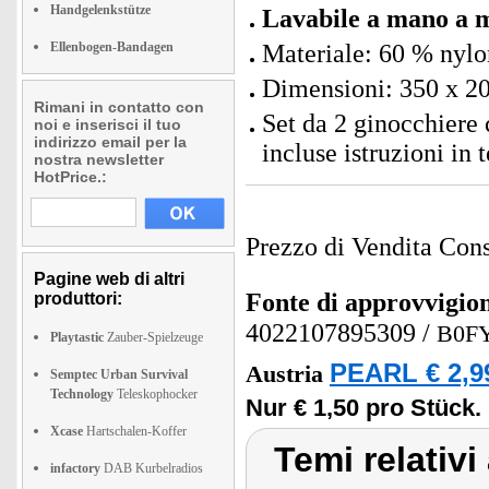
Handgelenkstütze
Lavabile a mano a 
Ellenbogen-Bandagen
Materiale: 60 % nylo
Dimensioni: 350 x 20
Rimani in contatto con
Set da 2 ginocchiere 
noi e inserisci il tuo
indirizzo email per la
incluse istruzioni in 
nostra newsletter
HotPrice.:
Prezzo di Vendita Cons
Pagine web di altri
Fonte di approvvigi
produttori:
4022107895309
/
B0F
Playtastic
Zauber-Spielzeuge
PEARL € 2,9
Austria
Semptec Urban Survival
Technology
Teleskophocker
Nur € 1,50 pro Stück.
Xcase
Hartschalen-Koffer
Temi relativi
infactory
DAB Kurbelradios