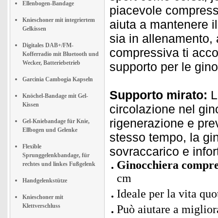
Ellenbogen-Bandage
piacevole compressi
Knieschoner mit integriertem
aiuta a mantenere i
Gelkissen
sia in allenamento, 
Digitales DAB+/FM-
compressiva ti acc
Kofferradio mit Bluetooth und
Wecker, Batteriebetrieb
supporto per le gin
Garcinia Cambogia Kapseln
Supporto mirato:
L
Knöchel-Bandage mit Gel-
Kissen
circolazione nel gi
rigenerazione e pre
Gel-Kniebandage für Knie,
Ellbogen und Gelenke
stesso tempo, la gi
Flexible
sovraccarico e infort
Sprunggelenkbandage, für
Ginocchiera compres
rechtes und linkes Fußgelenk
cm
Handgelenkstütze
Ideale per la vita quo
Knieschoner mit
Klettverschluss
Può aiutare a miglior