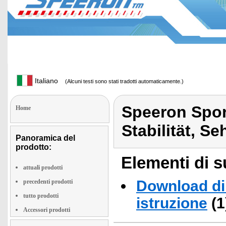
Italiano
(Alcuni testi sono stati tradotti automaticamente.)
Speeron Spor
Home
Stabilität, 
Panoramica del
prodotto:
Elementi di s
attuali prodotti
Download di 
precedenti prodotti
tutto prodotti
istruzione
(1
Accessori prodotti