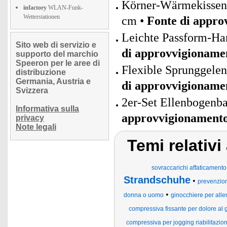
Körner-Wärmekissen 
infactory
WLAN-Funk-
Wetterstationen
cm •
Fonte di appro
Leichte Passform-Ha
Sito web di servizio e
di approvvigioname
supporto del marchio
Speeron per le aree di
Flexible Sprunggelen
distribuzione
Germania, Austria e
di approvvigioname
Svizzera
2er-Set Ellenbogenb
Informativa sulla
approvvigionament
privacy
Note legali
Temi relativi
sovraccarichi affaticament
Strandschuhe
•
prevenzione
•
donna o uomo
ginocchiere per all
compressiva fissante per dolore al 
compressiva per jogging riabilitazion