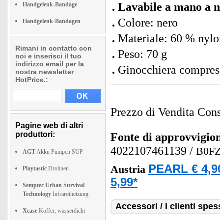
Lavabile a mano a 
Handgelenk-Bandage
Colore: nero
Handgelenk-Bandagen
Materiale: 60 % nylo
Rimani in contatto con
Peso: 70 g
noi e inserisci il tuo
indirizzo email per la
Ginocchiera compress
nostra newsletter
HotPrice.:
Prezzo di Vendita Cons
Pagine web di altri
produttori:
Fonte di approvvigi
4022107461139
/
B0F
AGT
Akku Pumpen SUP
PEARL € 4,9
Austria
Playtastic
Drohnen
5,99*
Semptec Urban Survival
Technology
Infrarotheizung
Accessori / I clienti sp
Xcase
Koffer, wasserdicht