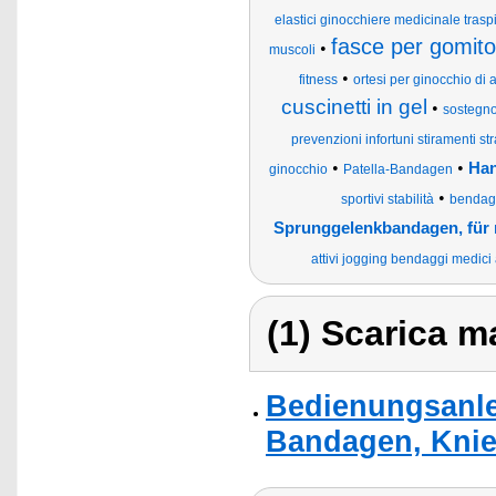
elastici ginocchiere medicinale tras
fasce per gomito
•
muscoli
•
fitness
ortesi per ginocchio di a
cuscinetti in gel
•
sostegno,
prevenzioni infortuni stiramenti st
•
•
Han
ginocchio
Patella-Bandagen
•
sportivi stabilità
bendagg
Sprunggelenkbandagen, für 
attivi jogging bendaggi medici
(1) Scarica ma
Bedienungsanle
Bandagen, Knie