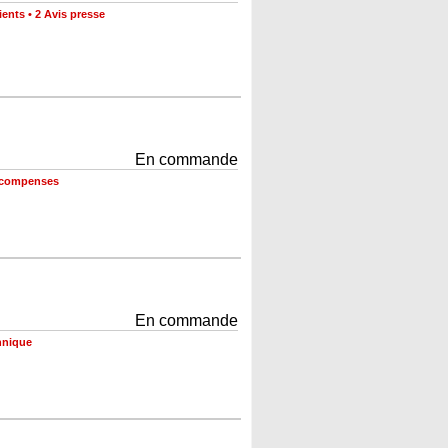
ients
•
2 Avis presse
En commande
récompenses
En commande
hnique