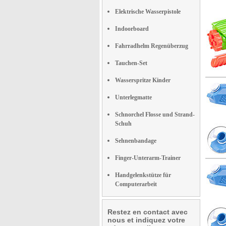
Elektrische Wasserpistole
Indoorboard
Fahrradhelm Regenüberzug
Tauchen-Set
Wasserspritze Kinder
Unterlegmatte
Schnorchel Flosse und Strand-
Schuh
Sehnenbandage
Finger-Unterarm-Trainer
Handgelenkstütze für
Computerarbeit
Restez en contact avec
nous et indiquez votre