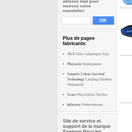
adresse mail pour
recevoir notre
newsletter:
Plus de pages
fabricants:
AGT
Akku Luftpumpen Auto
Playtastic
Kinderpianos
Semptec Urban Survival
Technology
Camping Zubehöre
Wohnmobil
Xcase
Wasserdichte Taschen
infactory
Wetterstationen
Site de service et
support de la marque
Speeron Pour les