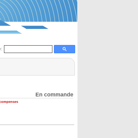
:
En commande
récompenses