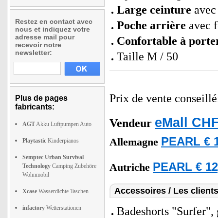
Large ceinture
avec 
Restez en contact avec
Poche arrière
avec f
nous et indiquez votre
adresse mail pour
Confortable à porter
recevoir notre
newsletter:
Taille M / 50
Prix de vente conseill
Plus de pages
fabricants:
eMall CHF
Vendeur
AGT
Akku Luftpumpen Auto
PEARL € 1
Allemagne
Playtastic
Kinderpianos
Semptec Urban Survival
PEARL € 12
Autriche
Technology
Camping Zubehöre
Wohnmobil
Accessoires / Les client
Xcase
Wasserdichte Taschen
infactory
Wetterstationen
Badeshorts "Surfer", 