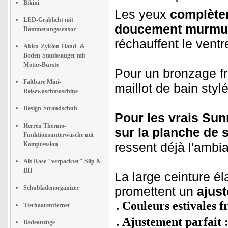
Bikini
Les yeux
complète
LED-Grablicht mit
doucement murmu
Dämmerungssensor
réchauffent le vent
Akku-Zyklon-Hand- &
Boden-Staubsauger mit
Motor-Bürste
Pour un bronzage fr
Faltbare Mini-
maillot de bain stylé
Reisewaschmaschine
Design-Strandschuh
Pour les vrais Sun
Herren Thermo-
sur la planche de s
Funktionsunterwäsche mit
ressent déjà l'ambia
Kompression
Als Rose "verpackter" Slip &
BH
La large ceinture éla
Schubladenorganizer
promettent un
ajust
Couleurs estivales f
Tierhaarentferner
Ajustement parfait 
Badeanzüge