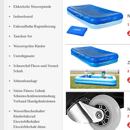
Elektrische Wasserpistole
N
Indoorboard
1
Fahrradhelm Regenüberzug
Tauchen-Set
Wasserspritze Kinder
Unterlegmatte
Z
Schnorchel Flosse und Strand-
Schuh
2
Sehnenbandage
Stütze Fitness Gelenk
Sehnenscheidenentzündung
Verband Handgelenkriemen
N
Wasserflaschenhalter
Kinderfahrrad
2
Eiswürfelbehälter
Eiswürfelschale dünn