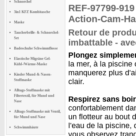
Schnorchel
REF-97799-91
3in1 KFZ Kombitasche
Action-Cam-Hal
Maske
Retour de produi
Taucherbrille- & Schnorchel-
Set
imbattable - ave
Badeschuhe Schwimmflosse
Plongez simplemen
Elastische Migräne Gel-
la mer, à la piscin
Kühl-/Wärme-Maske
manquerez plus d'ai
Kinder Mund-& Nasen-
clair.
Stoffmaske
Alltags-Stoffmaske mit
Filtertextil, für Mund und
Respirez sans boire
Nase
confortablement dan
Alltags-Stoffmaske mit Ventil,
un flotteur au bout 
für Mund und Nase
l'eau de la piscine
Schwimmhäute
vous observez tranq