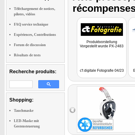
récompenses
Téléchargement de notices,
pilotes, vidéos
FAQ service technique
Expériences, Contributions
Produktvorstellung
Forum de discussion
Vorgestellt wurde PX-2483
Résultats de tests
c't digitale Fotografie 04/23
Recherche produits:
Shopping:
Tauchmaske
LED-Maske mit
Gestensteuerung