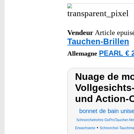
Vendeur
Article epuisé
Tauchen-Brillen
PEARL € 2
Allemagne
Nuage de mot
Vollgesicht
und Action-
bonnet de bain unis
Schnorchelrohre GoProTaucher Atmu
•
Erwachsene
Schnorchel-Tauchm