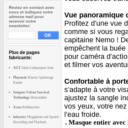
Restez en contact avec
nous et indiquez votre
Vue panoramique cl
adresse mail pour
recevoir notre
Profitez d'une vue 
newsletter:
comme si vous regar
capitaine Nemo ! D
empêchent la buée d
Plus de pages
pour caméra d'acti
fabricants:
et filmer vos aventu
AGT
Akku Luftpumpen Auto
Playtastic
Klavier Spielzeuge
Confortable à porte
Kinder
s'adapte à votre vis
Semptec Urban Survival
ajustez la sangle ind
Technology
Heizstrahler
vos yeux, votre nez
Xcase
Kühltaschen
l'eau froide.
infactory
Megaphone mit Sprach-
Masque entier avec l
Recording und Playback