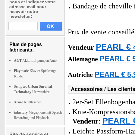
nous et indiquez votre
Bandage de cheville 
adresse mail pour
recevoir notre
newsletter:
Prix de vente conseill
Plus de pages
PEARL € 
Vendeur
fabricants:
PEARL € 5
Allemagne
AGT
Akku Luftpumpen Auto
Playtastic
Klavier Spielzeuge
PEARL € 5,
Autriche
Kinder
Semptec Urban Survival
Accessoires / Les client
Technology
Heizstrahler
2er-Set Ellenbogenb
Xcase
Kühltaschen
Knie-Kompressionsba
infactory
Megaphone mit Sprach-
Recording und Playback
PEARL €
Vendeur
:
Leichte Passform-Han
Site de service et