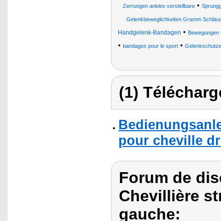
•
Zerrungen ankles verstellbare
Sprungg
Gelenkbeweglichkeiten Gramm Schläuc
•
Handgelenk-Bandagen
Bewegungen S
•
•
bandages pour le sport
Gelenkschutze 
(1) Télécharg
Bedienungsanlei
pour cheville dr
Forum de dis
Chevillière s
gauche: