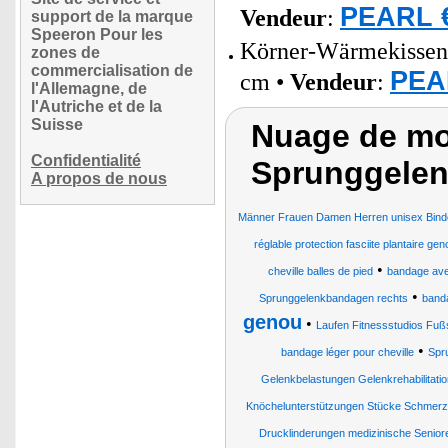
PEARL €
Vendeur
:
support de la marque
Speeron Pour les
Körner-Wärmekissen 
zones de
commercialisation de
PEAR
cm •
Vendeur
:
l'Allemagne, de
l'Autriche et de la
Suisse
Nuage de mo
Confidentialité
Sprunggelen
A propos de nous
Männer Frauen Damen Herren unisex Binde
réglable protection fasciite plantaire gen
•
cheville balles de pied
bandage ave
•
Sprunggelenkbandagen rechts
banda
genou
•
Laufen Fitnessstudios Fuß
•
bandage léger pour cheville
Spr
Gelenkbelastungen Gelenkrehabilitati
Knöchelunterstützungen Stücke Schmer
Drucklinderungen medizinische Seniore