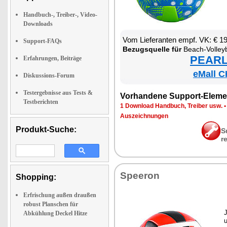
Handbuch-, Treiber-, Video-
Downloads
Vom Lie­fe­ran­ten empf. VK: € 1
Support-FAQs
Be­zugs­quel­le für
Beach-Vol­ley­b
PEARL 
Erfahrungen, Beiträge
eMall C
Diskussions-Forum
Testergebnisse aus Tests &
Vor­han­de­ne Sup­port-Ele­me
Testberichten
1 Down­load Hand­buch, Trei­ber usw.
Aus­zeich­nun­gen
Produkt-Suche:
S
r
Spee­ron
Shopping:
Erfrischung außen draußen
robust Planschen für
J
Abkühlung Deckel Hitze
u