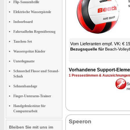
s
Flip-Sonnenbrille
s
Elektrische Wasserpistole
Indoorboard
Fahrradhelm Regenüberzug
Tauchen-Set
Vom Lie­fe­ran­ten empf. VK: € 1
Be­zugs­quel­le für
Beach-Vol­ley­b
Wasserspritze Kinder
Unterlegmatte
Vor­han­de­ne Sup­port-Ele­me
Schnorchel Flosse und Strand-
1 Pres­se­stim­men & Aus­zeich­nun­gen
Schuh
S
Sehnenbandage
r
Finger-Unterarm-Trainer
Handgelenkstütze für
Computerarbeit
Spee­ron
Bleiben Sie mit uns im