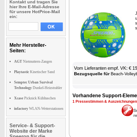
Kontakt und tragen Sie
hier Ihre E-Mail-Adresse
für unsere HotPrice-Mail
J
ein:
u
s
s
Mehr Hersteller-
Seiten:
AGT
Nietmuttern-Zangen
Vom Lie­fe­ran­ten empf. VK: € 1
Playtastic
Kinetischer Sand
Be­zugs­quel­le für
Beach-Vol­ley­b
Semptec Urban Survival
Technology
Dunkel-Heizstrahler
Vor­han­de­ne Sup­port-Ele­me
Xcase
Picknick Kühltaschen
1 Pres­se­stim­men & Aus­zeich­nun­gen
infactory
WLAN-Wetterstationen
S
r
Service- & Support-
Website der Marke
Speeron für die