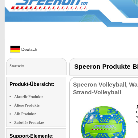
Deutsch
Speeron Produkte
Startseite
Spee­ron Vol­ley­ball, Was
Produkt-Übersicht:
Strand-Vol­ley­ball
Aktuelle Produkte
Ältere Produkte
J
u
Alle Produkte
s
s
Zubehör Produkte
Support-Elemente: