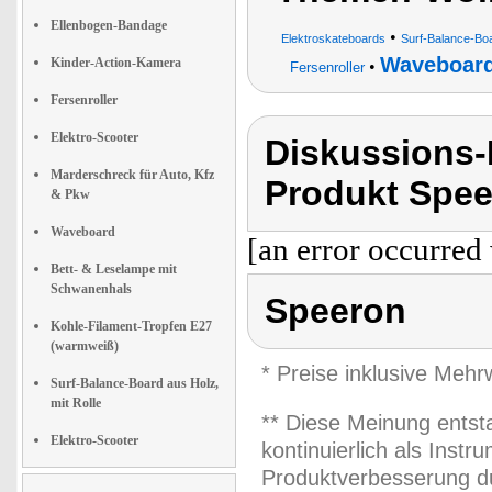
Ellenbogen-Bandage
•
Elektroskateboards
Surf-Balance-Boa
Waveboar
Kinder-Action-Kamera
•
Fersenroller
Fersenroller
Elektro-Scooter
Diskussions
Marderschreck für Auto, Kfz
Produkt Spee
& Pkw
Waveboard
[an error occurred 
Bett- & Leselampe mit
Schwanenhals
Speeron
Kohle-Filament-Tropfen E27
(warmweiß)
* Preise inklusive Meh
Surf-Balance-Board aus Holz,
mit Rolle
** Diese Meinung entst
Elektro-Scooter
kontinuierlich als Inst
Produktverbesserung du