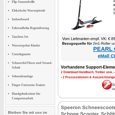
e
Flip-Sonnenbrille
p
Elektrische Wasserpistole
f
Indoorboard
Fahrradhelm Regenüberzug
Tauchen-Set
Vom Lie­fe­ran­ten empf. VK: € 8
Be­zugs­quel­le für
2in1-Rol­ler un
Wasserspritze Kinder
PEARL €
Unterlegmatte
eMall C
Schnorchel Flosse und Strand-
Vor­han­de­ne Sup­port-Ele­me
Schuh
2 Down­load Hand­buch, Trei­ber usw.
Sehnenbandage
•
2 Pres­se­stim­men & Aus­zeich­nun­g
S
Finger-Unterarm-Trainer
r
Handgelenkstütze für
Computerarbeit
Spee­ron Schnee­s­coo­te
Bleiben Sie mit uns im
Schnee Scoo­ter, Schlit­