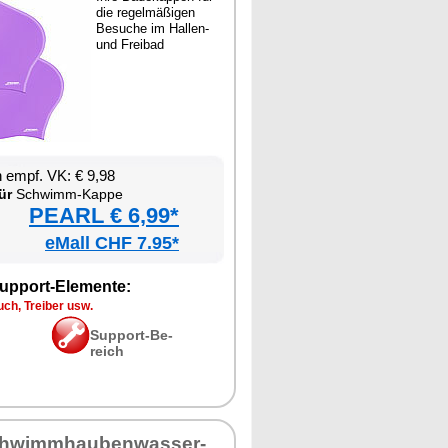
die re­gel­mä­ßi­gen
Be­su­che im Hal­len-
und Frei­bad
en empf. VK: € 9,98
ür
Schwimm-Kap­pe
PEARL € 6,99*
eMall CHF 7.95*
up­port-Ele­men­te:
ch, Trei­ber usw.
Sup­port-Be­
reich
hwimm­hau­ben­was­ser­