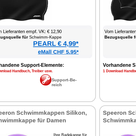
 Lie­fe­ran­ten empf. VK: € 12,90
Vom Lie­fe­ran­t
zugs­quel­le für
Schwimm-Kap­pe
Be­zugs­quel­le f
PEARL € 4,99*
eMall CHF 5.95*
han­de­ne Sup­port-Ele­men­te:
Vor­han­de­ne S
n­load Hand­buch, Trei­ber usw.
1 Down­load Hand­bu
Sup­port-Be­
reich
e­ron Schwimm­kap­pen Si­li­kon,
Spee­ron Sch
hwimm­kap­pe für Da­men
Schwimm­kap
Ih­re Ba­de­kap­pe für