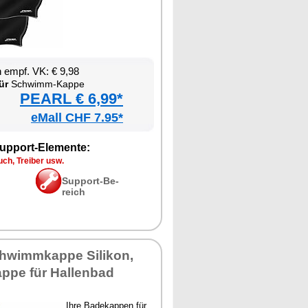
en empf. VK: € 9,98
ür
Schwimm-Kap­pe
PEARL € 6,99*
eMall CHF 7.95*
up­port-Ele­men­te:
ch, Trei­ber usw.
Sup­port-Be­
reich
wimm­kap­pe Si­li­kon,
­pe für Hal­len­bad
Ih­re Ba­de­kap­pen für