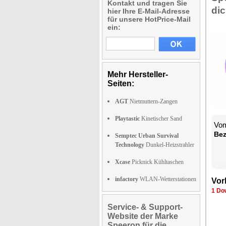
Kontakt und tragen Sie
dic
hier Ihre E-Mail-Adresse
für unsere HotPrice-Mail
ein:
Mehr Hersteller-
Seiten:
AGT
Nietmuttern-Zangen
Playtastic
Kinetischer Sand
Vom
Be­
Semptec Urban Survival
Technology
Dunkel-Heizstrahler
Xcase
Picknick Kühltaschen
infactory
WLAN-Wetterstationen
Vor­
1 Dow
Service- & Support-
Website der Marke
Speeron für die