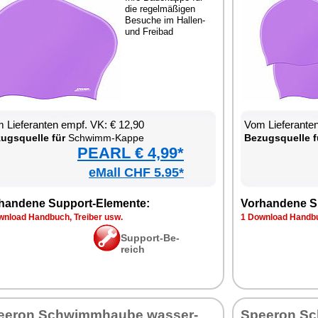
die re­gel­mä­ßi­gen
Be­su­che im Hal­len-
und Frei­bad
 Lie­fe­ran­ten empf. VK: € 12,90
Vom Lie­fe­ran­t
zugs­quel­le für
Schwimm-Kap­pe
Be­zugs­quel­le f
PEARL € 4,99*
eMall CHF 5.95*
han­de­ne Sup­port-Ele­men­te:
Vor­han­de­ne S
n­load Hand­buch, Trei­ber usw.
1 Down­load Hand­bu
Sup­port-Be­
reich
e­ron Schwimm­hau­be was­ser­
Spee­ron Sc