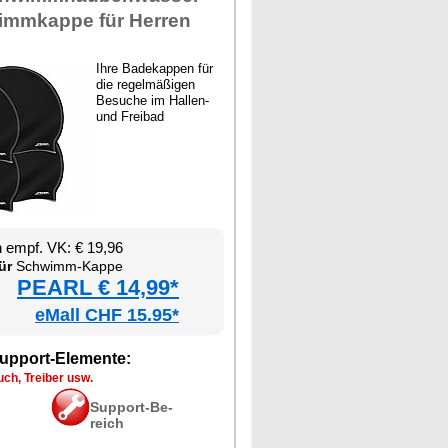
imm­kap­pe für Her­ren
Ih­re Ba­de­kap­pen für
die re­gel­mä­ßi­gen
Be­su­che im Hal­len-
und Frei­bad
en empf. VK: € 19,96
ür
Schwimm-Kap­pe
PEARL € 14,99*
eMall CHF 15.95*
up­port-Ele­men­te:
ch, Trei­ber usw.
Sup­port-Be­
reich