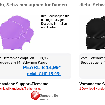
ht, Schwimm­kap­pen für Da­men
dicht, Schw
Ih­re Ba­de­kap­pen für
die re­gel­mä­ßi­gen
Be­su­che im Hal­len-
und Frei­bad
 Lie­fe­ran­ten empf. VK: € 19,96
Vom Lie­fe­ran­t
zugs­quel­le für
Schwimm-Kap­pe
Be­zugs­quel­le f
PEARL € 14,99*
eMall CHF 15.95*
han­de­ne Sup­port-Ele­men­te:
Vor­han­de­ne S
n­load Hand­buch, Trei­ber usw.
1 Down­load Hand­bu
Sup­port-Be­
reich