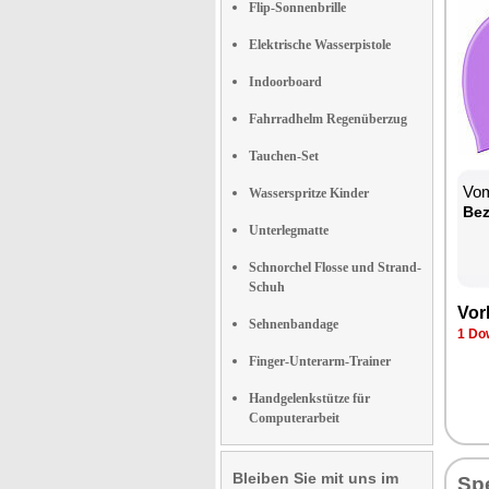
Flip-Sonnenbrille
Elektrische Wasserpistole
Indoorboard
Fahrradhelm Regenüberzug
Tauchen-Set
Vom
Wasserspritze Kinder
Be­
Unterlegmatte
Schnorchel Flosse und Strand-
Schuh
Vor­
Sehnenbandage
1 Dow
Finger-Unterarm-Trainer
Handgelenkstütze für
Computerarbeit
Bleiben Sie mit uns im
Spe