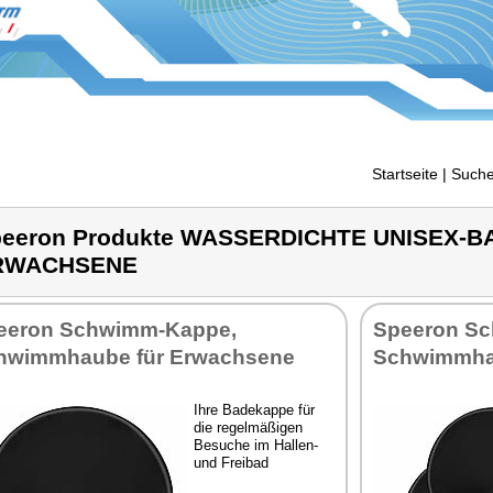
Startseite
| Suche
peeron Produkte WASSERDICHTE UNISEX-
RWACHSENE
ee­ron Schwimm-Kap­pe,
Spee­ron S
wimm­hau­be für Er­wach­se­ne
Schwimm­hau
Ih­re Ba­de­kap­pe für
die re­gel­mä­ßi­gen
Be­su­che im Hal­len-
und Frei­bad