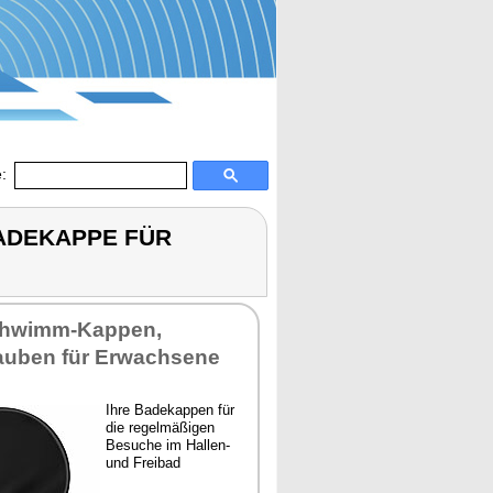
:
BADEKAPPE FÜR
chwimm-Kap­pen,
­ben für Er­wach­se­ne
Ih­re Ba­de­kap­pen für
die re­gel­mä­ßi­gen
Be­su­che im Hal­len-
und Frei­bad