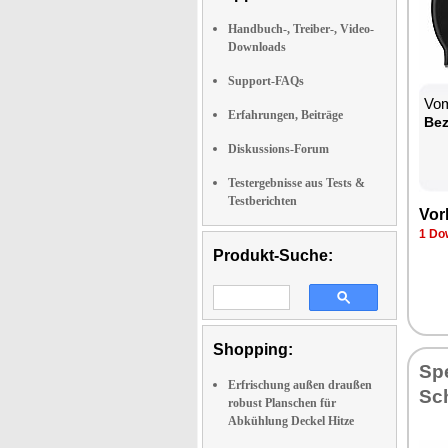
Handbuch-, Treiber-, Video-
Downloads
Support-FAQs
Vom
Erfahrungen, Beiträge
Be­
Diskussions-Forum
Testergebnisse aus Tests &
Testberichten
Vor­
1 Dow
Produkt-Suche:
Shopping:
Spe
Erfrischung außen draußen
Sc
robust Planschen für
Abkühlung Deckel Hitze