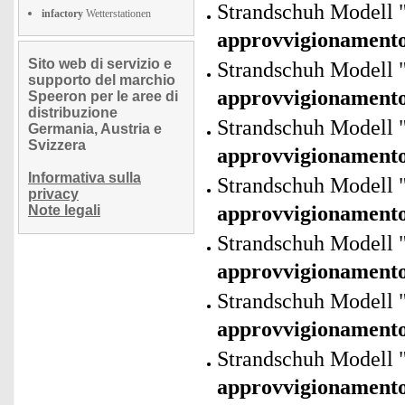
Strandschuh Modell 
infactory
Wetterstationen
approvvigionament
Sito web di servizio e
Strandschuh Modell 
supporto del marchio
approvvigionament
Speeron per le aree di
distribuzione
Strandschuh Modell 
Germania, Austria e
Svizzera
approvvigionament
Informativa sulla
Strandschuh Modell 
privacy
approvvigionament
Note legali
Strandschuh Modell 
approvvigionament
Strandschuh Modell 
approvvigionament
Strandschuh Modell 
approvvigionament