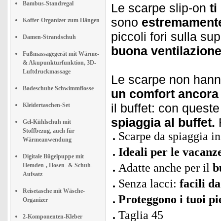
Bambus-Standregal
Le scarpe slip-on
t
sono
estremamente
Koffer-Organizer zum Hängen
piccoli fori sulla su
Damen-Strandschuh
buona ventilazion
Fußmassagegerät mit Wärme-
& Akupunkturfunktion, 3D-
Luftdruckmassage
Le scarpe non hanno 
Badeschuhe Schwimmflosse
un comfort ancora 
il buffet: con ques
Kleidertaschen-Set
spiaggia al buffet.
Gel-Kühlschuh mit
Stoffbezug, auch für
Scarpe da spiaggia i
Wärmeanwendung
Ideali per le vacanz
Digitale Bügelpuppe mit
Adatte anche per il
b
Hemden-, Hosen- & Schuh-
Aufsatz
Senza lacci:
facili d
Reisetasche mit Wäsche-
Proteggono i tuoi pi
Organizer
Taglia 45
2-Komponenten-Kleber