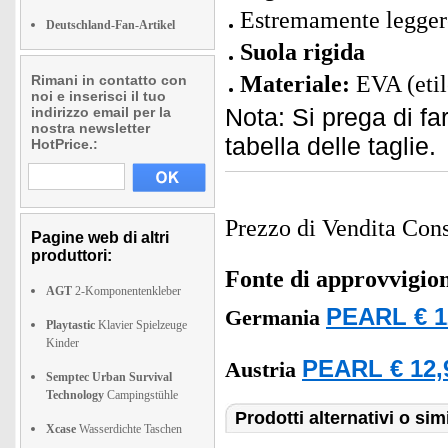
Estremamente leggere
Deutschland-Fan-Artikel
Suola rigida
Materiale:
EVA (etil
Rimani in contatto con
noi e inserisci il tuo
Nota: Si prega di fa
indirizzo email per la
nostra newsletter
tabella delle taglie.
HotPrice.:
Prezzo di Vendita Cons
Pagine web di altri
produttori:
Fonte di approvvigi
AGT
2-Komponentenkleber
PEARL € 1
Germania
Playtastic
Klavier Spielzeuge
Kinder
PEARL € 12,
Austria
Semptec Urban Survival
Technology
Campingstühle
Prodotti alternativi o simi
Xcase
Wasserdichte Taschen