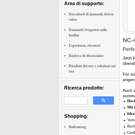
Area di supporto:
Download di manuali, driver,
video
Domande frequenti sulla
hotline
NC-
Esperienza, riscontri
Perfe
Bacheca di discussione
Jetzt
überal
Risultati dei test e relazioni sui
test
Für so
angen
Ricerca prodotto:
Auch w
somme
Hoc
Mit 
Idea
Shopping:
Vorn
Breit
Badeanzug
Größ