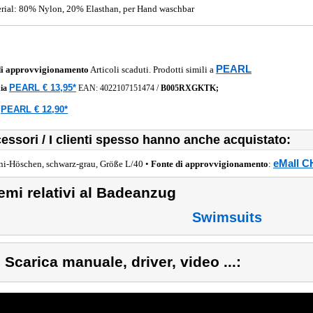
rial: 80% Nylon, 20% Elasthan, per Hand waschbar
PEARL
di approvvigionamento
Articoli scaduti. Prodotti simili a
PEARL € 13,95*
ia
EAN:
4022107151474
/
B005RXGKTK;
PEARL € 12,90*
a
essori / I clienti spesso hanno anche acquistato:
eMall C
ni-Höschen, schwarz-grau, Größe L/40 •
Fonte di approvvigionamento
:
emi relativi al Badeanzug
Swimsuits
) Scarica manuale, driver, video ...: