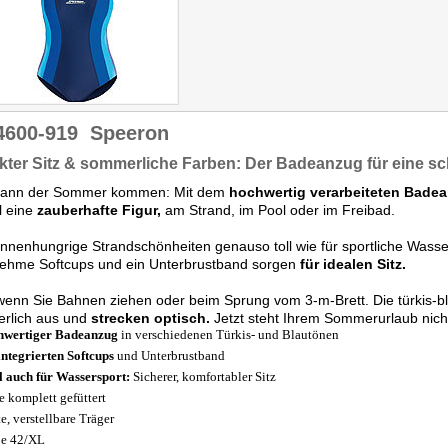
4600-919
Speeron
kter Sitz & sommerliche Farben: Der Badeanzug für eine sc
 kann der Sommer kommen: Mit dem
hochwertig verarbeiteten Bade
l eine
zauberhafte Figur,
am Strand, im Pool oder im Freibad.
nnenhungrige Strandschönheiten genauso toll wie für sportliche Wasser
ehme Softcups und ein Unterbrustband sorgen
für idealen Sitz.
enn Sie Bahnen ziehen oder beim Sprung vom 3-m-Brett. Die türkis-b
rlich aus und
strecken optisch.
Jetzt steht Ihrem Sommerurlaub nic
hwertiger Badeanzug
in verschiedenen Türkis- und Blautönen
integrierten Softcups
und Unterbrustband
l auch für Wassersport:
Sicherer, komfortabler Sitz
e komplett gefüttert
e, verstellbare Träger
e 42/XL