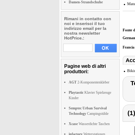
Damen-Strandschuhe
Mate
Rimani in contatto con
noi e inserisci il tuo
indirizzo email per la
Fonte 
nostra newsletter
HotPrice.:
German
Franci
Acc
Pagine web di altri
Biki
produttori:
T
AGT
2-Komponentenkleber
Playtastic
Klavier Spielzeuge
Kinder
Semptec Urban Survival
(1
Technology
Campingstühle
Xcase
Wasserdichte Taschen
infactory
Wetterstationen