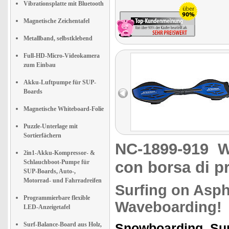
Vibrationsplatte mit Bluetooth
Magnetische Zeichentafel
Metallband, selbstklebend
Full-HD-Micro-Videokamera
zum Einbau
Akku-Luftpumpe für SUP-
Boards
Magnetische Whiteboard-Folie
Puzzle-Unterlage mit
Sortierfächern
NC-1899-919
W
2in1-Akku-Kompressor- &
Schlauchboot-Pumpe für
con borsa di p
SUP-Boards, Auto-,
Motorrad- und Fahrradreifen
Surfing on Asph
Programmierbare flexible
Waveboarding!
LED-Anzeigetafel
Surf-Balance-Board aus Holz,
Snowboarding, Sur