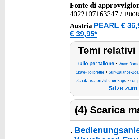
Fonte di approvvigi
4022107163347
/
B00
PEARL € 36,
Austria
€ 39,95*
Temi relativi
rullo per tallone
•
Wave-Boar
•
Skate-Rollbretter
Surf-Balance-Boar
•
Schutztaschen Zubehör Bags
compl
Sitze zum
(4) Scarica ma
Bedienungsanle