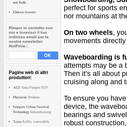
mit Rolle
perfect for sports e
Elektro-Scooter
nor mountains at the
Rimani in contatto con
On two wheels
, yo
noi e inserisci il tuo
indirizzo email per la
movements directly 
nostra newsletter
HotPrice.:
Waveboarding is fu
attempts may be a bi
Then it's all about p
Pagine web di altri
produttori:
cruising along and tr
AGT
Akku Pumpen SUP
To ensure you hav
Playtastic
Drohnen
device, the waveboa
Semptec Urban Survival
Technology
Infrarotheizung
bearings and swivel
robust construction,
Xcase
Koffer, wasserdicht