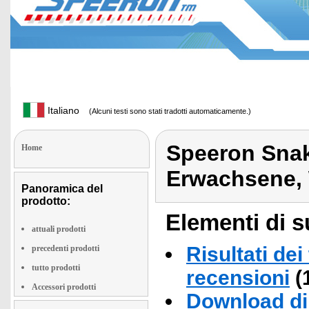
Italiano
(Alcuni testi sono stati tradotti automaticamente.)
Speeron Sna
Home
Erwachsene, 
Panoramica del
prodotto:
Elementi di s
attuali prodotti
Risultati dei
precedenti prodotti
tutto prodotti
recensioni
(
Accessori prodotti
Download di 