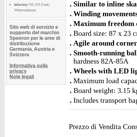
Similar to inline ska
infactory
WLAN-Funk-
Wetterstationen
Winding movement
Maximum freedom 
Sito web di servizio e
Board size: 87 x 23 c
supporto del marchio
Speeron per le aree di
Agile around corner
distribuzione
Germania, Austria e
Smooth-running bal
Svizzera
hardness 82A-85A
Informativa sulla
Wheels with LED li
privacy
Note legali
Maximum load capaci
Board weight: 3.15 k
Includes transport ba
Prezzo di Vendita Cons