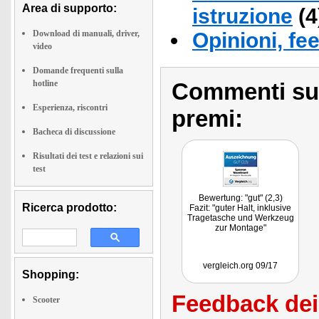
Area di supporto:
istruzione
(4
Download di manuali, driver,
Opinioni, fe
video
Domande frequenti sulla
hotline
Commenti sull
Esperienza, riscontri
premi:
Bacheca di discussione
Risultati dei test e relazioni sui
test
Bewertung: "gut" (2,3)
Ricerca prodotto:
Fazit: "guter Halt, inklusive
Tragetasche und Werkzeug
zur Montage"
vergleich.org 09/17
Shopping:
Feedback dei 
Scooter