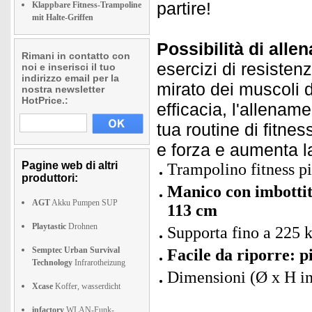
partire!
Klappbare Fitness-Trampoline
mit Halte-Griffen
Possibilità di alle
Rimani in contatto con
esercizi di resisten
noi e inserisci il tuo
indirizzo email per la
mirato dei muscoli
nostra newsletter
HotPrice.:
efficacia, l'allenam
tua routine di fitne
e forza e aumenta l
Pagine web di altri
Trampolino fitness pi
produttori:
Manico con imbottitu
AGT
Akku Pumpen SUP
113 cm
Playtastic
Drohnen
Supporta fino a 225 
Semptec Urban Survival
Facile da riporre: 
Technology
Infrarotheizung
Dimensioni (Ø x H in
Xcase
Koffer, wasserdicht
infactory
WLAN-Funk-