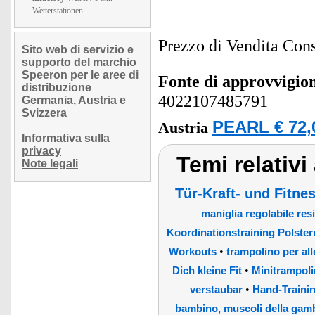
Wetterstationen
Prezzo di Vendita Cons
Sito web di servizio e
supporto del marchio
Speeron per le aree di
Fonte di approvvigi
distribuzione
4022107485791
Germania, Austria e
Svizzera
PEARL € 72,
Austria
Informativa sulla
privacy
Temi relativi
Note legali
Tür-Kraft- und Fitne
maniglia regolabile res
Koordinationstraining Polste
•
Workouts
trampolino per al
•
Dich kleine Fit
Minitrampoli
•
verstaubar
Hand-Trainin
bambino, muscoli della gamb