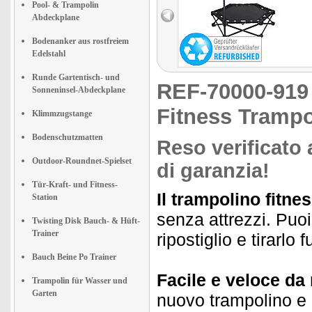
Koordination, Core-Training
Pool- & Trampolin
und kreative
Abdeckplane
Fitnesskombinationen."
Bodenanker aus rostfreiem
Edelstahl
Runde Gartentisch- und
REF-70000-91
Sonneninsel-Abdeckplane
Fitness Tramp
Klimmzugstange
Bodenschutzmatten
Reso verificato 
Outdoor-Roundnet-Spielset
di garanzia!
Tür-Kraft- und Fitness-
Il trampolino fitnes
Station
senza attrezzi. Puoi
Twisting Disk Bauch- & Hüft-
Trainer
ripostiglio e tirarlo 
Bauch Beine Po Trainer
Facile e veloce da
Trampolin für Wasser und
Garten
nuovo trampolino e r