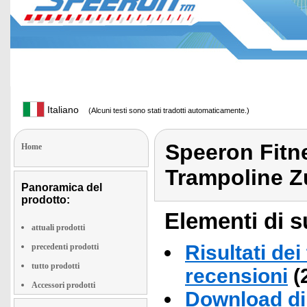
Italiano
(Alcuni testi sono stati tradotti automaticamente.)
Speeron Fitn
Home
Trampoline 
Panoramica del
prodotto:
Elementi di s
attuali prodotti
Risultati dei
precedenti prodotti
tutto prodotti
recensioni
(
Accessori prodotti
Download di 