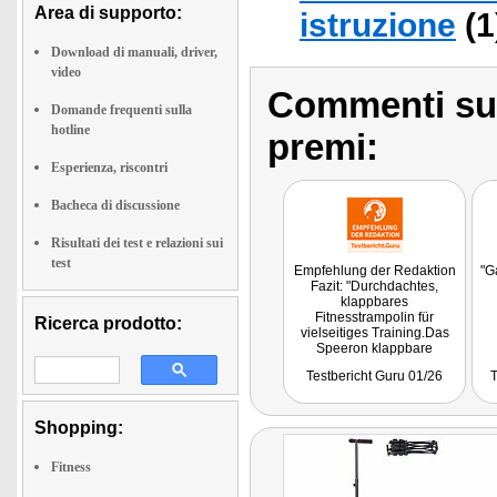
Area di supporto:
istruzione
(1
Download di manuali, driver,
video
Commenti sull
Domande frequenti sulla
hotline
premi:
Esperienza, riscontri
Bacheca di discussione
Risultati dei test e relazioni sui
test
Empfehlung der Redaktion
"G
Fazit: "Durchdachtes,
klappbares
Fitnesstrampolin für
Ricerca prodotto:
vielseitiges Training.Das
Speeron klappbare
Trampolin überzeugt als
Testbericht Guru 01/26
T
modernes Fitness
Trampolin, das
Funktionalität, Sicherheit
Shopping:
und Platzersparnis sinnvoll
kombiniert. Als klappbares
Fitness Trampolin für
Fitness
Indoor-Training eignet es
sich ideal für Cardio,