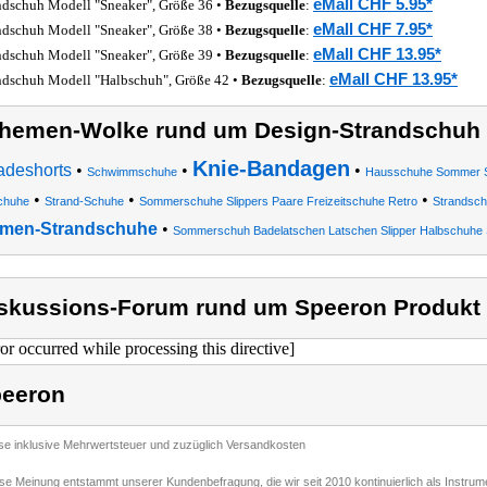
eMall CHF 5.95*
ndschuh Modell "Sneaker", Größe 36 •
Bezugsquelle
:
eMall CHF 7.95*
ndschuh Modell "Sneaker", Größe 38 •
Bezugsquelle
:
eMall CHF 13.95*
ndschuh Modell "Sneaker", Größe 39 •
Bezugsquelle
:
eMall CHF 13.95*
ndschuh Modell "Halbschuh", Größe 42 •
Bezugsquelle
:
hemen-Wolke rund um Design-Strandschuh
Knie-Bandagen
adeshorts
•
•
•
Schwimmschuhe
Hausschuhe Sommer Sc
•
•
•
chuhe
Strand-Schuhe
Sommerschuhe Slippers Paare Freizeitschuhe Retro
Strandsc
men-Strandschuhe
•
Sommerschuh Badelatschen Latschen Slipper Halbschuhe
skussions-Forum rund um Speeron Produkt
ror occurred while processing this directive]
eeron
ise inklusive Mehrwertsteuer und zuzüglich Versandkosten
ese Meinung entstammt unserer Kundenbefragung, die wir seit 2010 kontinuierlich als Instru