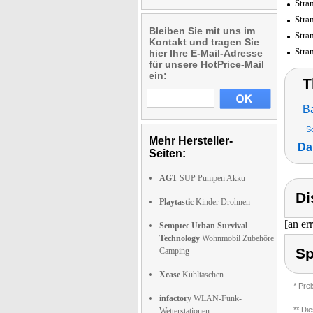
Stra
Stra
Bleiben Sie mit uns im
Stra
Kontakt und tragen Sie
Stra
hier Ihre E-Mail-Adresse
für unsere HotPrice-Mail
ein:
T
B
S
Mehr Hersteller-
Da
Seiten:
AGT
SUP Pumpen Akku
Di
Playtastic
Kinder Drohnen
[an er
Semptec Urban Survival
Technology
Wohnmobil Zubehöre
Sp
Camping
Xcase
Kühltaschen
* Pre
infactory
WLAN-Funk-
** Di
Wetterstationen