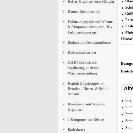
Ohne
Koffer-Organizer zum Hängen
Schü
Damen-Strandschuh
Größ
Extr
Fußmassagegerät mit Wärme-
Fest
& Akupunkturfunktion, 3D-
Mate
Luftdruckmassage
Hinwei
Badeschuhe Schwimmflosse
Kleidertaschen-Set
Gel-Kühlschuh mit
Bezugs
Stoffbezug, auch für
Deutsc
Wärmeanwendung
Digitale Bügelpuppe mit
Alt
Hemden-, Hosen- & Schuh-
Aufsatz
Stra
Reisetasche mit Wäsche-
Stra
Organizer
Stra
2-Komponenten-Kleber
Stra
Stra
Badeshorts