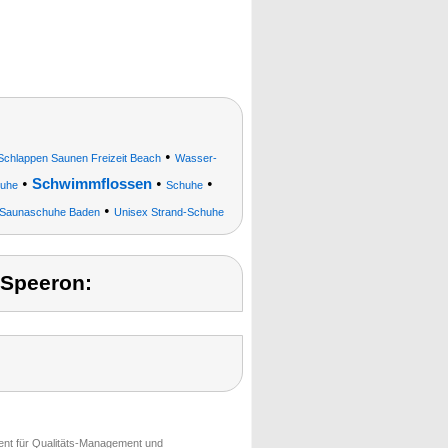
•
hlappen Saunen Freizeit Beach
Wasser-
•
•
•
Schwimmflossen
huhe
Schuhe
•
 Saunaschuhe Baden
Unisex Strand-Schuhe
 Speeron:
ment für Qualitäts-Management und