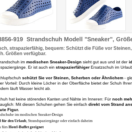
8856-919
Strandschuh Modell "Sneaker", Größ
sch,
strapazierfähig,
bequem:
Schützt
die Füße vor Steinen
ch. Größen
verfügbar.
trandschuh im
modischen Sneaker-Design
sieht gut aus und ist der
i
spaziergänge. Er ist auch ein
strapazierfähiger
Ersatzschuh im Urlau
chlupfschuh
schützt Sie vor Steinen, Scherben oder Ähnlichem
- gl
er Vorteil: Durch kleine Löcher in der Oberfläche bietet der Schuh Ih
dem läuft Wasser leicht ab.
huh hat keine störenden Kanten und Nähte im Inneren: Für
noch mehr
tauglich: Mit diesen Schuhen gehen Sie einfach
direkt vom Strand ans
ute Figur.
ndschuhe im modischen Sneaker-Design
l für den Urlaub
, Strandspaziergänge oder einfach daheim
 fürs
Hotel-Buffet geeignet