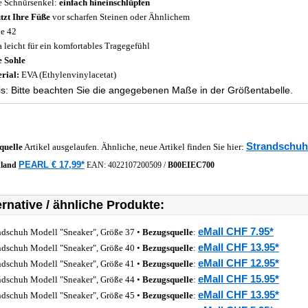
 Schnürsenkel:
einfach hineinschlüpfen
tzt Ihre Füße
vor scharfen Steinen oder Ähnlichem
e 42
a leicht für ein komfortables Tragegefühl
e Sohle
rial:
EVA (Ethylenvinylacetat)
s: Bitte beachten Sie die angegebenen Maße in der Größentabelle.
Strandschuh
quelle
Artikel ausgelaufen. Ähnliche, neue Artikel finden Sie hier:
PEARL € 17,99*
hland
EAN:
4022107200509
/
B00EIEC700
ernative / ähnliche Produkte:
eMall CHF 7.95*
ndschuh Modell "Sneaker", Größe 37 •
Bezugsquelle
:
eMall CHF 13.95*
ndschuh Modell "Sneaker", Größe 40 •
Bezugsquelle
:
eMall CHF 12.95*
ndschuh Modell "Sneaker", Größe 41 •
Bezugsquelle
:
eMall CHF 15.95*
ndschuh Modell "Sneaker", Größe 44 •
Bezugsquelle
:
eMall CHF 13.95*
ndschuh Modell "Sneaker", Größe 45 •
Bezugsquelle
: