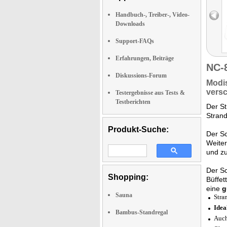
Handbuch-, Treiber-, Video-
Downloads
Support-FAQs
Erfahrungen, Beiträge
NC-
Diskussions-Forum
Modi
vers
Testergebnisse aus Tests &
Testberichten
Der S
Strand
Produkt-Suche:
Der S
Weiter
und zu
Der Sc
Shopping:
Büffet
eine
g
Sauna
Stra
Idea
Bambus-Standregal
Auch