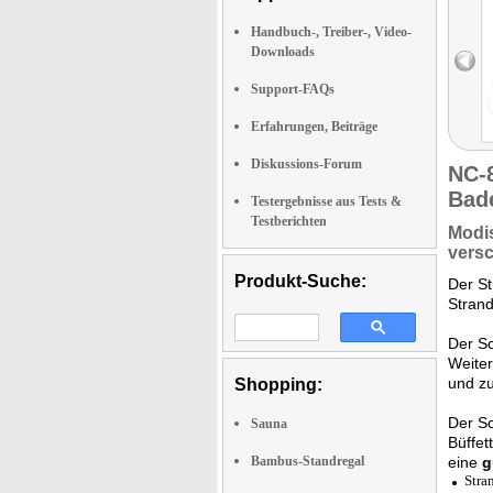
Handbuch-, Treiber-, Video-
Downloads
Support-FAQs
Erfahrungen, Beiträge
Diskussions-Forum
NC-
Bad
Testergebnisse aus Tests &
Testberichten
Modi
vers
Produkt-Suche:
Der S
Strand
Der S
Weiter
und zu
Shopping:
Der Sc
Sauna
Büffet
Bambus-Standregal
eine
g
Stra