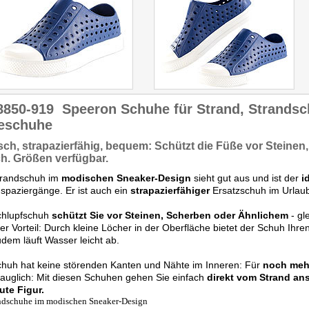
8850-919
Speeron Schuhe für Strand, Strandsc
eschuhe
sch,
strapazierfähig,
bequem:
Schützt
die Füße vor Steinen
ch. Größen
verfügbar.
trandschuh im
modischen Sneaker-Design
sieht gut aus und ist der
i
spaziergänge. Er ist auch ein
strapazierfähiger
Ersatzschuh im Urlau
chlupfschuh
schützt Sie vor Steinen, Scherben oder Ähnlichem
- gl
er Vorteil: Durch kleine Löcher in der Oberfläche bietet der Schuh Ih
dem läuft Wasser leicht ab.
huh hat keine störenden Kanten und Nähte im Inneren: Für
noch mehr
tauglich: Mit diesen Schuhen gehen Sie einfach
direkt vom Strand ans
ute Figur.
ndschuhe im modischen Sneaker-Design