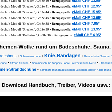
eMall CHF 13.95*
ndschuh Modell "Sneaker", Größe 40 •
Bezugsquelle
:
eMall CHF 12.95*
ndschuh Modell "Sneaker", Größe 41 •
Bezugsquelle
:
eMall CHF 15.95*
ndschuh Modell "Sneaker", Größe 44 •
Bezugsquelle
:
eMall CHF 13.95*
ndschuh Modell "Sneaker", Größe 45 •
Bezugsquelle
:
eMall CHF 7.95*
ndschuh Modell "Sneaker", Größe 38 •
Bezugsquelle
:
eMall CHF 13.95*
ndschuh Modell "Sneaker", Größe 39 •
Bezugsquelle
:
eMall CHF 4.95*
ndschuh Modell "Ballerina", Größe 36 •
Bezugsquelle
:
hemen-Wolke rund um Badeschuhe, Sauna,
Knie-Bandagen
adeshorts
•
•
•
Schwimmschuhe
Hausschuhe Sommer Sc
•
•
•
chuhe
Strand-Schuhe
Sommerschuhe Slippers Paare Freizeitschuhe Retro
Strandsc
men-Strandschuhe
•
Sommerschuh Badelatschen Latschen Slipper Halbschuhe
) Download Handbuch, Treiber, Videos usw.: