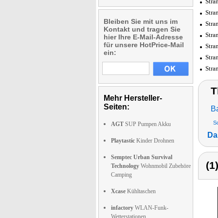
Stra
Stra
Bleiben Sie mit uns im
Stra
Kontakt und tragen Sie
Stra
hier Ihre E-Mail-Adresse
für unsere HotPrice-Mail
Stra
ein:
Stra
Stra
T
Mehr Hersteller-
Seiten:
B
S
AGT
SUP Pumpen Akku
Da
Playtastic
Kinder Drohnen
Semptec Urban Survival
(1
Technology
Wohnmobil Zubehöre
Camping
Xcase
Kühltaschen
infactory
WLAN-Funk-
Wetterstationen