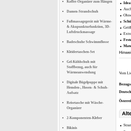
Koffer-Organizer zum Hängen
Idea
Auch
Damen-Strandschuh
Ohne
Schü
Fußmassagegerät mit Wärme-
& Akupunkturfunktion, 3D-
Größ
Luftdruckmassage
Extr
Fest
Badeschuhe Schwimmflosse
Mate
Kleidertaschen-Set
Hinwei
Gel-Kühlschuh mit
Stoffbezug, auch für
Wärmeanwendung
Vom Li
Digitale Bügelpuppe mit
Bezugs
Hemden-, Hosen- & Schuh-
Deutsc
Aufsatz
Österre
Reisetasche mit Wäsche-
Organizer
Alt
2-Komponenten-Kleber
Stra
Bikinis