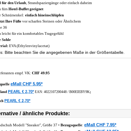
l für den Urlaub
, Strandspaziergänge oder einfach daheim
 fürs
Hotel-Buffet geeignet
 Schnürsenkel:
einfach hineinschlüpfen
tzt Ihre Füße
vor scharfen Steinen oder Ähnlichem
e 36
a leicht für ein komfortables Tragegefühl
e Sohle
rial:
EVA (Ethylenvinylacetat)
s: Bitte beachten Sie die angegebenen Maße in der Größentabelle.
eferanten empf. VK:
CHF 49.95
eMall CHF 5.95*
quelle
PEARL € 2,70*
hland
EAN:
4022107200448
/
B00EIEBY9K
;
PEARL € 2,70*
ich
ernative / ähnliche Produkte:
eMall CHF 7.95*
ndschuh Modell "Sneaker", Größe 37 •
Bezugsquelle
: