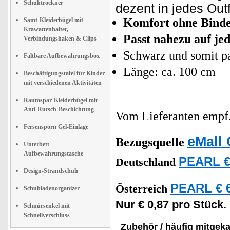
Schuhtrockner
dezent in jedes Outf
Komfort ohne Binde
Samt-Kleiderbügel mit
Krawattenhalter,
Passt nahezu auf j
Verbindungshaken & Clips
Schwarz und somit pa
Faltbare Aufbewahrungsbox
Länge: ca. 100 cm
Beschäftigungstafel für Kinder
mit verschiedenen Aktivitäten
Raumspar-Kleiderbügel mit
Anti-Rutsch-Beschichtung
Vom Lieferanten emp
Fersensporn Gel-Einlage
eMall 
Bezugsquelle
Unterbett
Aufbewahrungstasche
PEARL €
Deutschland
Design-Strandschuh
PEARL € 6
Österreich
Schubladenorganizer
Nur € 0,87 pro Stück.
Schnürsenkel mit
Schnellverschluss
Zubehör / häufig mitgeka