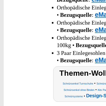
Orthopädische Einleg
eMa
•
Bezugsquelle
:
Orthopädische Einleg
eMa
•
Bezugsquelle
:
Orthopädische Einle
100kg •
Bezugsquell
3 Paar Einlegesohlen
eMa
•
Bezugsquelle
:
Themen-Wol
•
Schnürsenkel Turnschuhe
Schnürs
•
Schnürsenkel ohne Binden
Kits P
Design-
•
Schnürsysteme