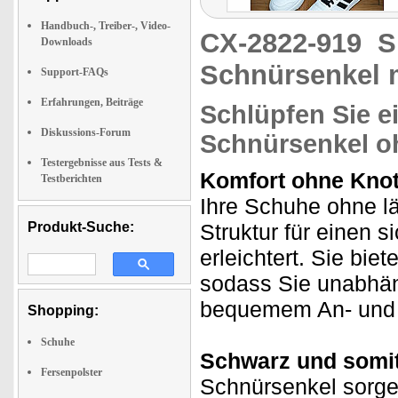
Handbuch-, Treiber-, Video-
CX-2822-919
S
Downloads
Schnürsenkel m
Support-FAQs
Erfahrungen, Beiträge
Schlüpfen Sie ei
Diskussions-Forum
Schnürsenkel o
Testergebnisse aus Tests &
Komfort ohne Kno
Testberichten
Ihre Schuhe ohne lä
Produkt-Suche:
Struktur für einen s
erleichtert. Sie bie
sodass Sie unabhä
bequemem An- und A
Shopping:
Schuhe
Schwarz und somit
Fersenpolster
Schnürsenkel
sorge