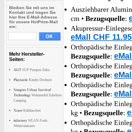
Bleiben Sie mit uns im
Ausziehbarer Alumin
Kontakt und tragen Sie
hier Ihre E-Mail-Adresse
cm •
Bezugsquelle
:
für unsere HotPrice-Mail
ein:
Akupressur-Einleges
eMall CHF 11.95
Orthopädische Einle
eMal
Mehr Hersteller-
Bezugsquelle
:
Seiten:
Orthopädische Einle
AGT
SUP Pumpen Akku
eMal
Bezugsquelle
:
Playtastic
Kinder Drohnen
Orthopädische Einle
Semptec Urban Survival
eMal
Bezugsquelle
:
Technology
Wohnmobil Zubehöre
Camping
Orthopädische Einle
e
Xcase
Kühltaschen
kg •
Bezugsquelle
:
infactory
WLAN-Funk-
Orthopädische Einle
Wetterstationen
e
kg •
Bezugsquelle
: