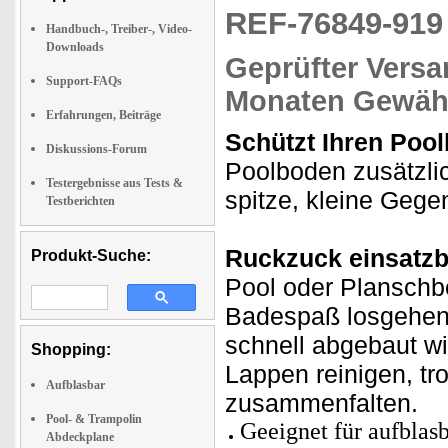
REF-76849-91
Handbuch-, Treiber-, Video-
Downloads
Geprüfter Versa
Support-FAQs
Monaten Gewähr
Erfahrungen, Beiträge
Schützt Ihren Poo
Diskussions-Forum
Poolboden zusätzlic
Testergebnisse aus Tests &
spitze, kleine Geg
Testberichten
Ruckzuck einsatzb
Produkt-Suche:
Pool oder Planschb
Badespaß losgehen!
schnell abgebaut wi
Shopping:
Lappen reinigen, tr
Aufblasbar
zusammenfalten.
Pool- & Trampolin
Geeignet für aufbla
Abdeckplane