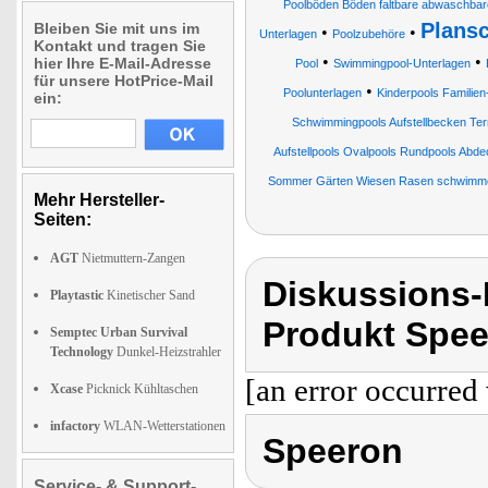
Poolböden Böden faltbare abwaschba
Plans
Bleiben Sie mit uns im
•
•
Unterlagen
Poolzubehöre
Kontakt und tragen Sie
•
•
hier Ihre E-Mail-Adresse
Pool
Swimmingpool-Unterlagen
für unsere HotPrice-Mail
•
Poolunterlagen
Kinderpools Famili
ein:
Schwimmingpools Aufstellbecken Te
Aufstellpools Ovalpools Rundpools Abd
Sommer Gärten Wiesen Rasen schwimme
Mehr Hersteller-
Seiten:
AGT
Nietmuttern-Zangen
Diskussions
Playtastic
Kinetischer Sand
Produkt Spee
Semptec Urban Survival
Technology
Dunkel-Heizstrahler
[an error occurred 
Xcase
Picknick Kühltaschen
infactory
WLAN-Wetterstationen
Speeron
Service- & Support-