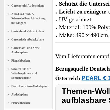
Schützt die Unterse
Gartenstuhl-Abdeckplane
Leicht zu reinigen:
e
Anti-Eis-Front- &
UV-geschützt
Seitenscheiben-Abdeckung
mit Magnet
Material: 100% Poly
Gartenbank-Abdeckplane
Maße: 490 x 490 cm, 
Gartentisch-Abdeckplane
Gartensofa- und Sessel-
Abdeckplane
Vom Lieferanten emp
Planschbecken
Bezugsquelle
Deutsch
Schutzhülle für
Wäschespinnen und
PEARL € 1
Österreich
Sonnenschirme
Bierzeltgarnitur-Abdeckplane
Themen-Wolk
Abdeckplane
aufblasbare
Planschbecken