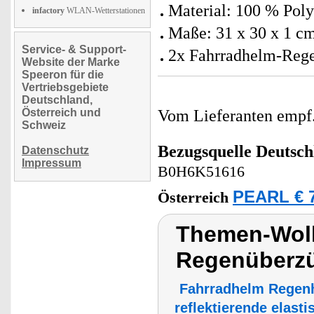
Material: 100 % Poly
infactory
WLAN-Wetterstationen
Maße: 31 x 30 x 1 cm
Service- & Support-
2x Fahrradhelm-Rege
Website der Marke
Speeron für die
Vertriebsgebiete
Deutschland,
Österreich und
Vom Lieferanten emp
Schweiz
Bezugsquelle
Deutsch
Datenschutz
Impressum
B0H6K51616
PEARL € 7
Österreich
Themen-Wolk
Regenüberz
Fahrradhelm Regen
reflektierende elas