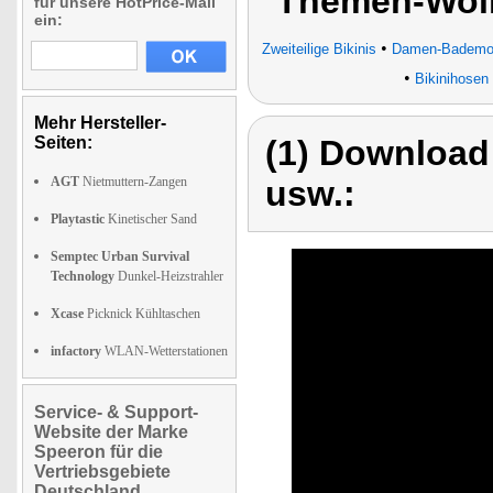
Themen-Wolk
für unsere HotPrice-Mail
ein:
•
Zweiteilige Bikinis
Damen-Bademo
•
Bikinihosen
Mehr Hersteller-
Seiten:
(1) Download
AGT
Nietmuttern-Zangen
usw.:
Playtastic
Kinetischer Sand
Semptec Urban Survival
Technology
Dunkel-Heizstrahler
Xcase
Picknick Kühltaschen
infactory
WLAN-Wetterstationen
Service- & Support-
Website der Marke
Speeron für die
Vertriebsgebiete
Deutschland,