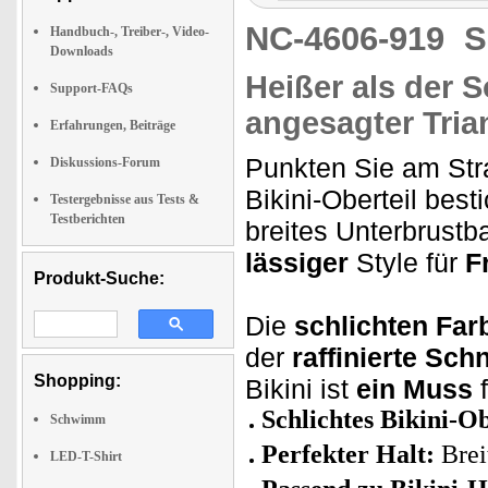
NC-4606-919
S
Handbuch-, Treiber-, Video-
Downloads
Heißer als der 
Support-FAQs
angesagter Tri
Erfahrungen, Beiträge
Punkten Sie am Str
Diskussions-Forum
Bikini-Oberteil best
Testergebnisse aus Tests &
Testberichten
breites Unterbrustb
lässiger
Style für
Fr
Produkt-Suche:
Die
schlichten Far
der
raffinierte Schn
Shopping:
Bikini ist
ein Muss
Schlichtes Bikini-O
Schwimm
Perfekter Halt:
Brei
LED-T-Shirt