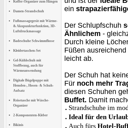
und ist der
ideale B
Koffer-Organizer zum Hängen
ein
strapazierfähi
Damen-Strandschuh
Fußmassagegerät mit Wärme-
Der Schlupfschuh
s
& Akupunkturfunktion, 3D-
Luftdruckmassage
Ähnlichem
- gleich
Durch kleine Löcher
Badeschuhe Schwimmflosse
Füßen ausreichen
Kleidertaschen-Set
leicht ab.
Gel-Kühlschuh mit
Stoffbezug, auch für
Wärmeanwendung
Der Schuh hat kein
Digitale Bügelpuppe mit
Für
noch mehr Trag
Hemden-, Hosen- & Schuh-
diesen Schuhen ge
Aufsatz
Buffet.
Damit mach
Reisetasche mit Wäsche-
Organizer
Strandschuhe im mod
2-Komponenten-Kleber
Ideal für den Urlau
Auch fürs
Hotel-Buff
Bikinis