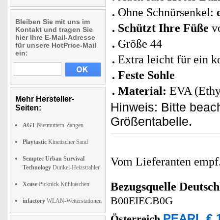
Ohne Schnürsenkel:
Bleiben Sie mit uns im
Schützt Ihre Füße
v
Kontakt und tragen Sie
hier Ihre E-Mail-Adresse
Größe 44
für unsere HotPrice-Mail
ein:
Extra leicht für ein 
Feste Sohle
Material:
EVA (Ethy
Mehr Hersteller-
Hinweis: Bitte bea
Seiten:
Größentabelle.
AGT
Nietmuttern-Zangen
Playtastic
Kinetischer Sand
Semptec Urban Survival
Vom Lieferanten emp
Technology
Dunkel-Heizstrahler
Bezugsquelle
Deutsch
Xcase
Picknick Kühltaschen
B00EIECB0G
infactory
WLAN-Wetterstationen
PEARL € 1
Österreich