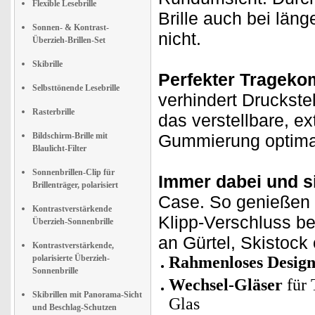
Flexible Lesebrille
Brille auch bei lä
Sonnen- & Kontrast-
nicht.
Überzieh-Brillen-Set
Skibrille
Perfekter Tragekom
Selbsttönende Lesebrille
verhindert Druckste
Rasterbrille
das verstellbare, ex
Bildschirm-Brille mit
Gummierung optimal
Blaulicht-Filter
Sonnenbrillen-Clip für
Immer dabei und si
Brillenträger, polarisiert
Case. So genießen S
Kontrastverstärkende
Klipp-Verschluss be
Überzieh-Sonnenbrille
an Gürtel, Skistock
Kontrastverstärkende,
polarisierte Überzieh-
Rahmenloses Desig
Sonnenbrille
Wechsel-Gläser
für 
Skibrillen mit Panorama-Sicht
Glas
und Beschlag-Schutzen