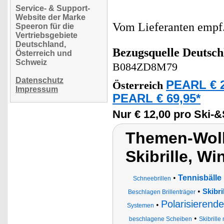
Service- & Support-
Website der Marke
Vom Lieferanten emp
Speeron für die
Vertriebsgebiete
Deutschland,
Bezugsquelle
Deutsch
Österreich und
Schweiz
B084ZD8M79
Datenschutz
PEARL € 2
Österreich
Impressum
PEARL € 69,95*
Nur € 12,00 pro Ski-
Themen-Wolk
Skibrille, Wi
•
Tennisbälle
Schneebrillen
•
Skibri
Beschlagen Brillenträger
Polarisierende
•
Systemen
•
beschlagene Scheiben
Skibrill