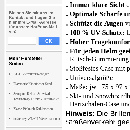
Immer klare Sicht
d
Optimale Schärfe u
Bleiben Sie mit uns im
Kontakt und tragen Sie
Schützt die Augen
vo
hier Ihre E-Mail-Adresse
für unsere HotPrice-Mail
100 % UV-Schutz:
U
ein:
Hoher Tragekomfor
Für jeden Helm gee
Rutsch-Gummierung
Mehr Hersteller-
Seiten:
Stoßfestes Case mit 
AGT
Nietmuttern-Zangen
Universalgröße
Playtastic
Kinetischer Sand
Maße: jw 175 x 97 x
Semptec Urban Survival
Ski- und Snowboardbr
Technology
Dunkel-Heizstrahler
Hartschalen-Case und
Xcase
Picknick Kühltaschen
Hinweis:
Die Brille
infactory
WLAN-Wetterstationen
Straßenverkehr gee