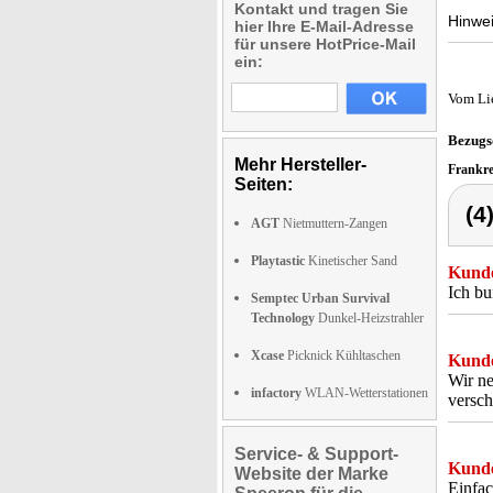
Kontakt und tragen Sie
Hinwei
hier Ihre E-Mail-Adresse
für unsere HotPrice-Mail
ein:
Vom Li
Bezugs
Mehr Hersteller-
Frankr
Seiten:
(4
AGT
Nietmuttern-Zangen
Playtastic
Kinetischer Sand
Kunde
Ich bu
Semptec Urban Survival
Technology
Dunkel-Heizstrahler
Xcase
Picknick Kühltaschen
Kunde
Wir ne
infactory
WLAN-Wetterstationen
versch
Service- & Support-
Kunde
Website der Marke
Einfa