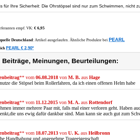
s für Ihre Sicherheit: Die Ohrstöpsel sind nur zum Schwimmen, nicht 
eferanten empf. VK:
€ 6,95
PEARL
quelle
Deutschland
: Artikel ausgelaufen. Ähnliche Produkte bei
PEARL € 2,90*
eich
) Beiträge, Meinungen, Beurteilungen:
nbeitrag
** vom
06.08.2018
von
M. B.
aus
Hage
nutze die Stöpsel beim Rollerfahren, da ich einen offenen Helm habe
nbeitrag
** vom
11.12.2015
von
M. A.
aus
Rottendorf
hmen immer mehrere Paar mit, falls mal einer verloren geht. Haben au
enkt,die uns ewig dafür dankbar sind. Man kann sie auch gut zum Sc
nbeitrag
** vom
18.07.2013
von
U. K.
aus
Heilbronn
che Handhabung und angenehme Trageeigenschaft