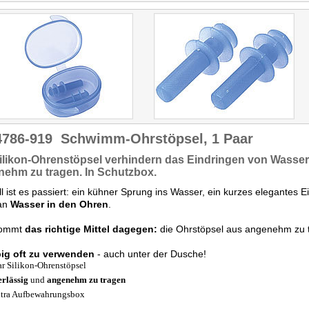
4786-919
Schwimm-Ohrstöpsel, 1 Paar
ilikon-Ohrenstöpsel
verhindern das Eindringen von Wasser 
nehm zu tragen.
In Schutzbox.
l ist es passiert: ein kühner Sprung ins Wasser, ein kurzes elegantes 
an
Wasser in den Ohren
.
kommt
das richtige Mittel dagegen:
die Ohrstöpsel aus angenehm zu t
big oft zu verwenden
- auch unter der Dusche!
ar Silikon-Ohrenstöpsel
rlässig
und
angenehm zu tragen
xtra Aufbewahrungsbox