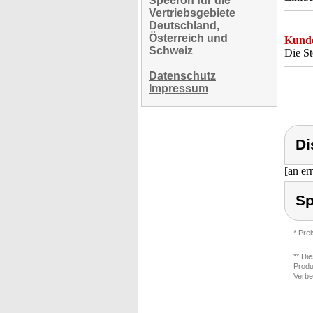
Speeron für die
Vertriebsgebiete
Deutschland,
Österreich und
Kunde
Schweiz
Die St
Datenschutz
Impressum
Di
[an er
Sp
* Pre
** Di
Produ
Verbe