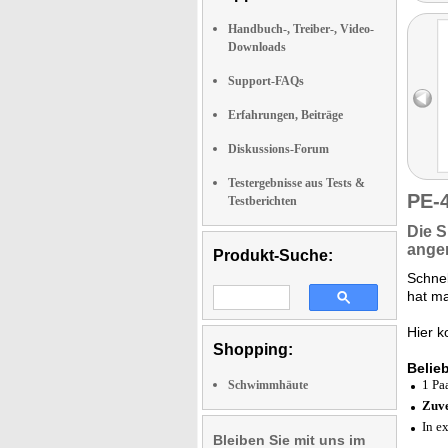
Handbuch-, Treiber-, Video-
Downloads
Support-FAQs
Erfahrungen, Beiträge
Diskussions-Forum
Testergebnisse aus Tests &
PE-
Testberichten
Die
S
ange
Produkt-Suche:
Schnel
hat m
Hier 
Shopping:
Belie
1 Pa
Schwimmhäute
Zuve
In e
Bleiben Sie mit uns im