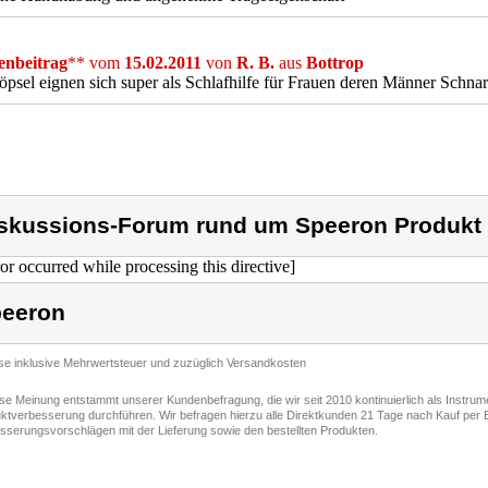
nbeitrag
** vom
15.02.2011
von
R. B.
aus
Bottrop
öpsel eignen sich super als Schlafhilfe für Frauen deren Männer Schna
skussions-Forum rund um Speeron Produkt
ror occurred while processing this directive]
eeron
ise inklusive Mehrwertsteuer und zuzüglich Versandkosten
ese Meinung entstammt unserer Kundenbefragung, die wir seit 2010 kontinuierlich als Instru
ktverbesserung durchführen. Wir befragen hierzu alle Direktkunden 21 Tage nach Kauf per E
sserungsvorschlägen mit der Lieferung sowie den bestellten Produkten.