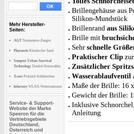
Tolles Schnorchelse
Brillengehäuse aus P
Silikon-Mundstück
Mehr Hersteller-
Brillenrand
aus Sili
Seiten:
Brille mit
bruchsich
AGT
Nietmuttern-Zangen
Sehr
schnelle Größe
Playtastic
Kinetischer Sand
Praktischer Clip
zur
Semptec Urban Survival
Zusätzlicher Spritz
Technology
Dunkel-Heizstrahler
Wasserablaufventil
Xcase
Picknick Kühltaschen
Maße der Brille: 16 
infactory
WLAN-Wetterstationen
Gewicht der Brille: 1
Service- & Support-
Inklusive Schnorchel,
Website der Marke
Anleitung
Speeron für die
Vertriebsgebiete
Deutschland,
Österreich und