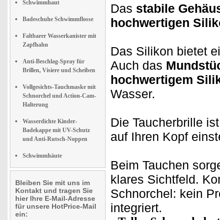
Schwimmhaut
Das
stabile Gehäu
Badeschuhe Schwimmflosse
hochwertigen Sili
Faltbarer Wasserkanister mit
Zapfhahn
Das Silikon bietet e
Anti-Beschlag-Spray für
Auch das
Mundstü
Brillen, Visiere und Scheiben
hochwertigem Sili
Vollgesichts-Tauchmaske mit
Wasser.
Schnorchel und Action-Cam-
Halterung
Die Taucherbrille is
Wasserdichte Kinder-
Badekappe mit UV-Schutz
auf Ihren Kopf einst
und Anti-Rutsch-Noppen
Schwimmhäute
Beim Tauchen sor
klares Sichtfeld. K
Bleiben Sie mit uns im
Kontakt und tragen Sie
Schnorchel: kein Pr
hier Ihre E-Mail-Adresse
integriert.
für unsere HotPrice-Mail
ein: