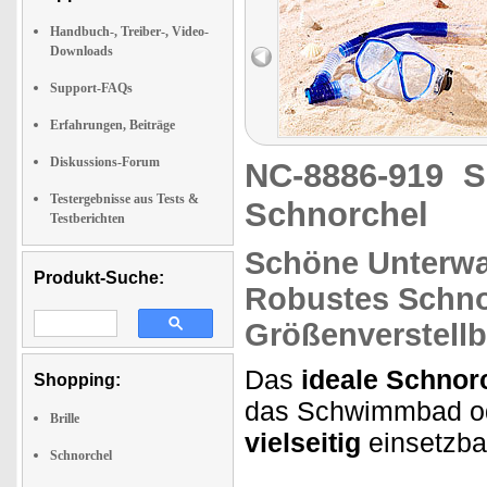
Handbuch-, Treiber-, Video-
Downloads
Support-FAQs
Erfahrungen, Beiträge
Diskussions-Forum
NC-8886-919
S
Testergebnisse aus Tests &
Schnorchel
Testberichten
Schöne Unterwa
Produkt-Suche:
Robustes Schnor
Größenverstellb
Das
ideale Schnor
Shopping:
das Schwimmbad ode
Brille
vielseitig
einsetzba
Schnorchel