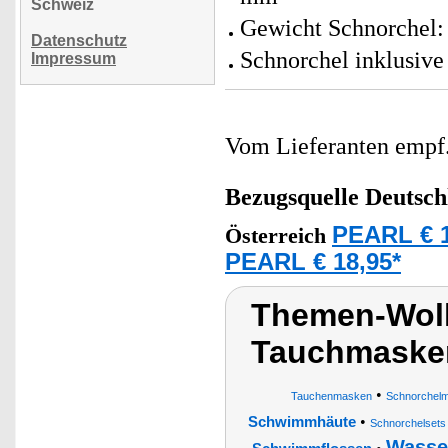
Schweiz
Gewicht Schnorchel: 
Datenschutz
Schnorchel inklusive
Impressum
Vom Lieferanten emp
Bezugsquelle
Deutsch
PEARL € 1
Österreich
PEARL € 18,95*
Themen-Wolk
Tauchmasken
•
Tauchenmasken
Schnorchel
•
Schwimmhäute
Schnorchelset
Wasser