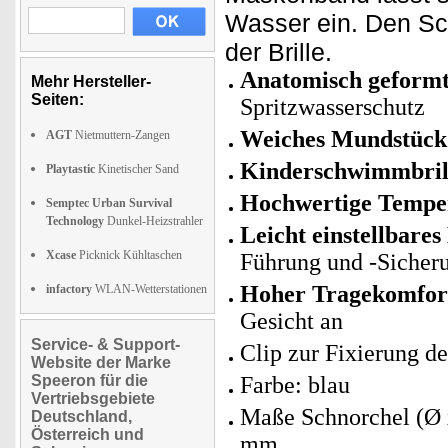
Wasser ein. Den Sch
der Brille.
Anatomisch geformt
Mehr Hersteller-
Seiten:
Spritzwasserschutz
Weiches Mundstück 
AGT
Nietmuttern-Zangen
Kinderschwimmbrill
Playtastic
Kinetischer Sand
Hochwertige Tempe
Semptec Urban Survival
Technology
Dunkel-Heizstrahler
Leicht einstellbare
Xcase
Picknick Kühltaschen
Führung und -Sicher
Hoher Tragekomfor
infactory
WLAN-Wetterstationen
Gesicht an
Service- & Support-
Clip zur Fixierung de
Website der Marke
Speeron für die
Farbe: blau
Vertriebsgebiete
Maße Schnorchel (Ø x
Deutschland,
Österreich und
mm