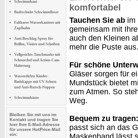
Schwimmhaut
komfortabel
Badeschuhe Schwimmflosse
Tauchen Sie ab
im 
Faltbarer Wasserkanister mit
gemeinsam mit Ihre
Zapfhahn
auch den Kleinen ab
Anti-Beschlag-Spray für
Brillen, Visiere und Scheiben
mehr die Puste aus
Vollgesichts-Tauchmaske mit
Schnorchel und Action-Cam-
Für schöne Unterw
Halterung
Gläser sorgen für e
Wasserdichte Kinder-
Mundstück bietet mi
Badekappe mit UV-Schutz
und Anti-Rutsch-Noppen
zum Atmen. So steh
Schwimmhäute
Weg.
Bleiben Sie mit uns im
Bequem zu tragen
Kontakt und tragen Sie
hier Ihre E-Mail-Adresse
passt sich an das G
für unsere HotPrice-Mail
ein:
Maskenband lässt si