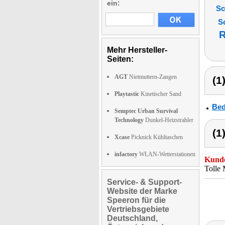
ein:
Sc
S
R
Mehr Hersteller-
Seiten:
AGT
Nietmuttern-Zangen
(1
Playtastic
Kinetischer Sand
Bed
Semptec Urban Survival
Technology
Dunkel-Heizstrahler
(1
Xcase
Picknick Kühltaschen
infactory
WLAN-Wetterstationen
Kunde
Tolle 
Service- & Support-
Website der Marke
Speeron für die
Vertriebsgebiete
Deutschland,