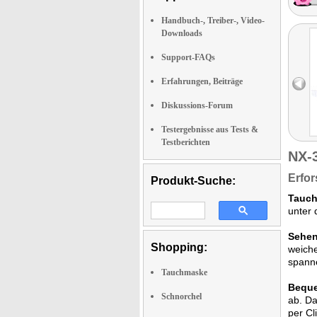
Handbuch-, Treiber-, Video-
Downloads
Support-FAQs
Erfahrungen, Beiträge
Diskussions-Forum
Testergebnisse aus Tests &
Testberichten
NX-
Erfor
Produkt-Suche:
Tauch
unter 
Sehen
Shopping:
weiche
spann
Tauchmaske
Beque
Schnorchel
ab. Da
per Cli