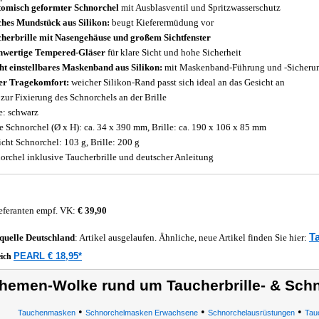
omisch geformter Schnorchel
mit Ausblasventil und Spritzwasserschutz
hes Mundstück aus Silikon:
beugt Kieferermüdung vor
herbrille mit Nasengehäuse und großem Sichtfenster
wertige Tempered-Gläser
für klare Sicht und hohe Sicherheit
ht einstellbares Maskenband aus Silikon:
mit Maskenband-Führung und -Sicheru
r Tragekomfort:
weicher Silikon-Rand passt sich ideal an das Gesicht an
 zur Fixierung des Schnorchels an der Brille
e: schwarz
 Schnorchel (Ø x H): ca. 34 x 390 mm, Brille: ca. 190 x 106 x 85 mm
cht Schnorchel: 103 g, Brille: 200 g
orchel inklusive Taucherbrille und deutscher Anleitung
eferanten empf. VK:
€ 39,90
T
quelle
Deutschland
: Artikel ausgelaufen. Ähnliche, neue Artikel finden Sie hier:
PEARL € 18,95*
eich
hemen-Wolke rund um Taucherbrille- & Schn
•
•
•
Tauchenmasken
Schnorchelmasken Erwachsene
Schnorchelausrüstungen
Tauc