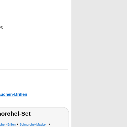
ng
auchen-Brillen
orchel-Set
•
•
hen-Brillen
Schnorchel-Masken