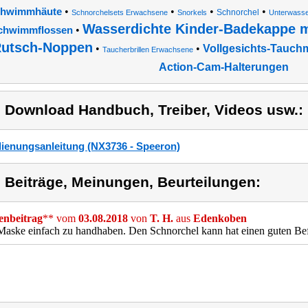
•
•
•
•
hwimmhäute
Schnorchel
Schnorchelsets Erwachsene
Snorkels
Unterwasser
Wasserdichte Kinder-Badekappe m
•
chwimmflossen
utsch-Noppen
•
•
Vollgesichts-Tauch
Taucherbrillen Erwachsene
Action-Cam-Halterungen
) Download Handbuch, Treiber, Videos usw.:
ienungsanleitung (NX3736 - Speeron)
) Beiträge, Meinungen, Beurteilungen:
nbeitrag
** vom
03.08.2018
von
T. H.
aus
Edenkoben
Maske einfach zu handhaben. Den Schnorchel kann hat einen guten Befe