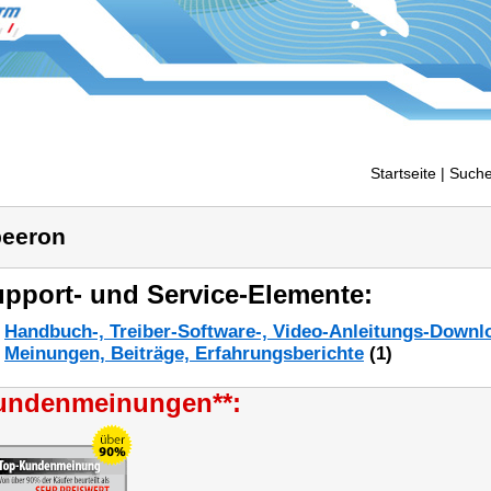
Startseite
| Suche
eeron
pport- und Service-Elemente:
Handbuch-, Treiber-Software-, Video-Anleitungs-Downl
Meinungen, Beiträge, Erfahrungsberichte
(1)
undenmeinungen**: