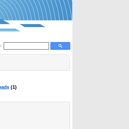
:
oads
(1)