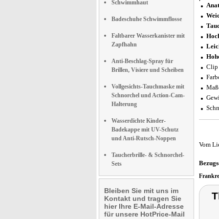
Schwimmhaut
Anat
Weic
Badeschuhe Schwimmflosse
Tauc
Faltbarer Wasserkanister mit
Hoch
Zapfhahn
Leic
Hohe
Anti-Beschlag-Spray für
Clip
Brillen, Visiere und Scheiben
Farb
Vollgesichts-Tauchmaske mit
Maße
Schnorchel und Action-Cam-
Gewi
Halterung
Schn
Wasserdichte Kinder-
Badekappe mit UV-Schutz
und Anti-Rutsch-Noppen
Vom Li
Taucherbrille- & Schnorchel-
Bezugs
Sets
Frankr
Bleiben Sie mit uns im
T
Kontakt und tragen Sie
hier Ihre E-Mail-Adresse
für unsere HotPrice-Mail