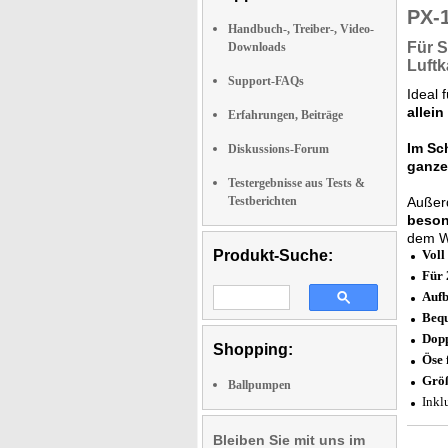
PX-
Handbuch-, Treiber-, Video-
Für 
Downloads
Luft
Support-FAQs
Ideal 
allein
Erfahrungen, Beiträge
Im S
Diskussions-Forum
ganze
Testergebnisse aus Tests &
Testberichten
Außer
beson
dem Wa
Produkt-Suche:
Voll
Für 
Aufb
Bequ
Dopp
Shopping:
Öse 
Größ
Ballpumpen
Inkl
Bleiben Sie mit uns im