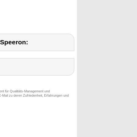
 Speeron:
ment für Qualitäts-Management und
-Mail zu deren Zufriedenheit, Erfahrungen und