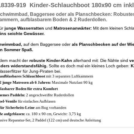
18339-919
Kinder-Schlauchboot 180x90 cm inkl
Schwimmbad, Baggersee
oder als Planschbecken:
Robuste
kammern, aufblasbarem Boden & 2 Ruderdollen.
für
junge Wasserratten
und
Matrosenanwärter:
Mit dem kleinen Schl
 ins seichte Gewässer.
chwimmbad,
auf dem Baggersee oder
als Planschbecken auf der Wi
n Sommer Spaß.
dem macht der
robuste Kinder-Kahn
allerhand mit: Die Nähte sind
ve
ders widerstandsfähig.
Sollte es doch mal ein kleines Loch geben:
K
sserflitzer für Jung-Piraten bei.
 aufblasbares Schlauchboot
mit 3 separaten Luftkammern
2 junge Matrosen ab 6 Jahren:
Maximale Nutzlast 90 kg
lasbarer Boden für extra Komfort
emes Paddeln:
2 angeschweißte Ruderdollen
el-Ventile
für einfaches Aufblasen
für Sicherheits-Leine
am Bug vorhanden
e aufgeblasen:
ca. 180 x 90 cm, Gewicht: 3,75 kg
usive Reparatur-Set, 2 Paddel (122 cm) und deutsche Anleitung