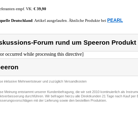
eferanten empf. VK:
€ 39,90
PEARL
quelle
Deutschland
: Artikel ausgelaufen. Ähnliche Produkte bei
skussions-Forum rund um Speeron Produkt
ror occurred while processing this directive]
eeron
ise inklusive Mehrwertsteuer und zuzüglich Versandkosten
ese Meinung entstammt unserer Kundenbefragung, die wir seit 2010 kontinuierlich als Instru
ktverbesserung durchführen. Wir befragen hierzu alle Direktkunden 21 Tage nach Kauf per E
sserungsvorschlägen mit der Lieferung sowie den bestellten Produkten.