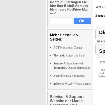
Kontakt und tragen Sie
hier Ihre E-Mail-Adresse
Vom Li
für unsere HotPrice-Mail
ein:
Bezugs
Di
Mehr Hersteller-
Seiten:
[an er
AGT
Nietmuttern-Zangen
Sp
Playtastic
Kinetischer Sand
* Pre
Semptec Urban Survival
Technology
Dunkel-Heizstrahler
** Di
Produ
Xcase
Picknick Kühltaschen
Verbe
infactory
WLAN-Wetterstationen
Service- & Support-
Website der Marke