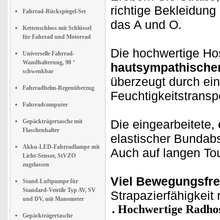
richtige Bekleidung 
Fahrrad-Rückspiegel-Set
das A und O.
Kettenschloss mit Schlüssel
für Fahrrad und Motorrad
Die hochwertige Ho
Universelle Fahrrad-
Wandhalterung, 90 °
hautsympathische
schwenkbar
überzeugt durch ei
Fahrradhelm-Regenüberzug
Feuchtigkeitstranspo
Fahrradcomputer
Die eingearbeitete,
Gepäckträgertasche mit
Flaschenhalter
elastischer Bundab
Akku-LED-Fahrradlampe mit
Auch auf langen To
Licht-Sensor, StVZO
zugelassen
Viel Bewegungsfre
Stand-Luftpumpe für
Standard-Ventile Typ AV, SV
Strapazierfähigkeit
und DV, mit Manometer
Hochwertige Radho
Gepäckträgertasche