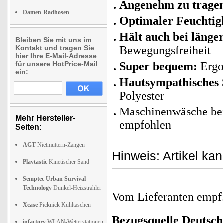
Angenehm zu trage
Damen-Radhosen
Optimaler Feuchtigk
Hält auch bei länge
Bleiben Sie mit uns im
Kontakt und tragen Sie
Bewegungsfreiheit
hier Ihre E-Mail-Adresse
für unsere HotPrice-Mail
Super bequem:
Ergon
ein:
Hautsympathisches 
Polyester
Maschinenwäsche be
Mehr Hersteller-
empfohlen
Seiten:
AGT
Nietmuttern-Zangen
Hinweis: Artikel kan
Playtastic
Kinetischer Sand
Semptec Urban Survival
Technology
Dunkel-Heizstrahler
Vom Lieferanten emp
Xcase
Picknick Kühltaschen
Bezugsquelle
Deutsch
infactory
WLAN-Wetterstationen