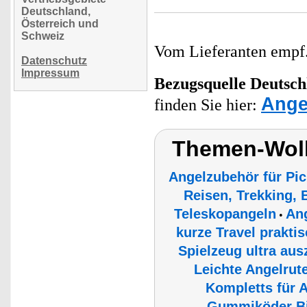
Deutschland,
Österreich und
Schweiz
Vom Lieferanten emp
Datenschutz
Impressum
Bezugsquelle
Deutsch
Ange
finden Sie hier:
Themen-Wolk
Angelzubehör für Pi
Reisen, Trekking, 
Teleskopangeln
An
•
kurze Travel praktis
Spielzeug ultra aus
Leichte Angelrut
Kompletts für 
Gummiköder Bi