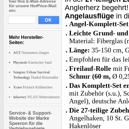
hier Ihre E-Mail-Adresse
für unsere HotPrice-Mail
Anglerherz begehrt!
ein:
Angelausflüge
in d
Angel-Komplett-Set f
Leichte Grund- und 
Mehr Hersteller-
Material: Fiberglas 
Seiten:
Länge:
35-150 cm, G
AGT
Nietmuttern-Zangen
Empfohlen für das le
Playtastic
Kinetischer Sand
Freilauf-Rolle
mit Fr
Semptec Urban Survival
Schnur (60 m,
Ø 0,2
Technology
Dunkel-Heizstrahler
Das Komplett-Set en
Xcase
Picknick Kühltaschen
mit Zubehör (s.u.), 
infactory
WLAN-Wetterstationen
Angel), deutsche Anl
Die 27-teilige Zube
Service- & Support-
Angelhaken, 10 St. G
Website der Marke
Speeron für die
Hakenlöser
Vertriebsgebiete