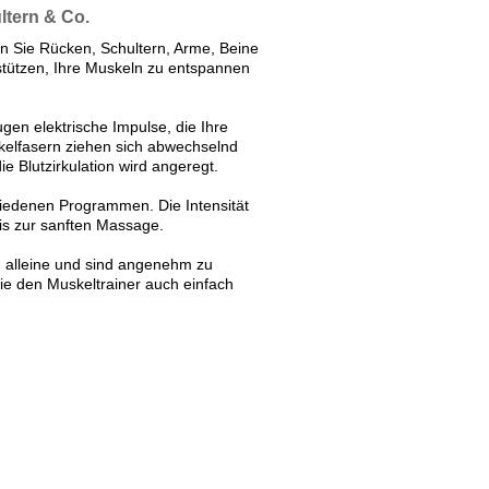
ltern & Co.
n Sie Rücken, Schultern, Arme, Beine
rstützen, Ihre Muskeln zu entspannen
en elektrische Impulse, die Ihre
uskelfasern ziehen sich abwechselnd
e Blutzirkulation wird angeregt.
iedenen Programmen. Die Intensität
 bis zur sanften Massage.
n alleine und sind angenehm zu
ie den Muskeltrainer auch einfach