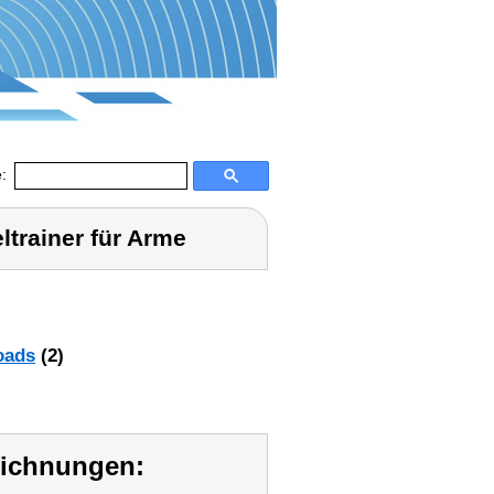
:
trainer für Arme
oads
(2)
eichnungen: