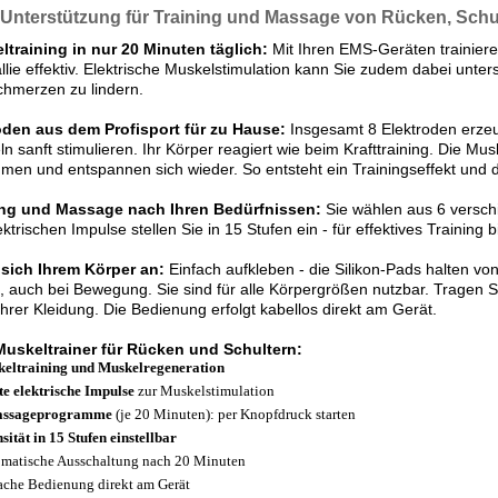
-Unterstützung für Training und Massage von Rücken, Schu
ltraining in nur 20 Minuten täglich:
Mit Ihren EMS-Geräten trainiere
llie effektiv. Elektrische Muskelstimulation kann Sie zudem dabei unte
hmerzen zu lindern.
den aus dem Profisport für zu Hause:
Insgesamt 8 Elektroden erzeug
n sanft stimulieren. Ihr Körper reagiert wie beim Krafttraining. Die M
en und entspannen sich wieder. So entsteht ein Trainingseffekt und di
ing und Massage nach Ihren Bedürfnissen:
Sie wählen aus 6 versch
ektrischen Impulse stellen Sie in 15 Stufen ein - für effektives Training
 sich Ihrem Körper an:
Einfach aufkleben - die Silikon-Pads halten vo
, auch bei Bewegung. Sie sind für alle Körpergrößen nutzbar. Tragen S
Ihrer Kleidung. Die Bedienung erfolgt kabellos direkt am Gerät.
uskeltrainer für Rücken und Schultern:
eltraining und Muskelregeneration
te elektrische Impulse
zur Muskelstimulation
assageprogramme
(je 20 Minuten): per Knopfdruck starten
nsität in 15 Stufen einstellbar
matische Ausschaltung nach 20 Minuten
ache Bedienung direkt am Gerät