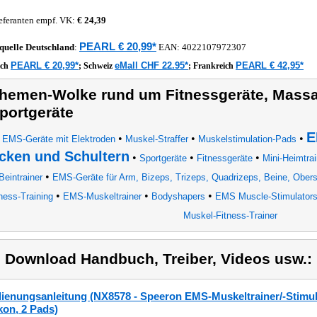
eferanten empf. VK:
€ 24,39
PEARL € 20,99*
quelle
Deutschland
:
EAN:
4022107972307
PEARL € 20,99*
eMall CHF 22.95*
PEARL € 42,95*
ich
;
Schweiz
;
Frankreich
hemen-Wolke rund um Fitnessgeräte, Massa
portgeräte
E
•
•
•
EMS-Geräte mit Elektroden
Muskel-Straffer
Muskelstimulation-Pads
cken und Schultern
•
•
•
Sportgeräte
Fitnessgeräte
Mini-Heimtrai
•
Beintrainer
EMS-Geräte für Arm, Bizeps, Trizeps, Quadrizeps, Beine, Ober
•
•
•
ness-Training
EMS-Muskeltrainer
Bodyshapers
EMS Muscle-Stimulator
Muskel-Fitness-Trainer
) Download Handbuch, Treiber, Videos usw.:
ienungsanleitung (NX8578 - Speeron EMS-Muskeltrainer/-Stimulat
ikon, 2 Pads)