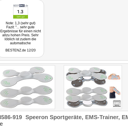
Note: 1,3 (sehr gut)
Fazit: "... sehr gute
Ergebnisse für einen nicht
allzu hohen Preis. Sehr
löblich ist zudem die
automatische
Abschaltfunktion, sodass
BESTENZ.de 12/20
kein Schaden durch
übermäßige Nutzung
entstehen kann."
Hierbei handelt es sich um
einen reinen Vergleich von
5 Artikeln.
8586-919
Speeron Sportgeräte, EMS-Trainer, E
e