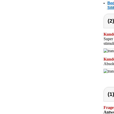
Bed
Sil
(2
Kunde
Super 
stimul
Kunde
Absolu
(1
Frage
Antwo