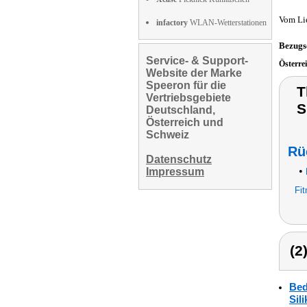
Vom Li
infactory
WLAN-Wetterstationen
Bezugs
Service- & Support-
Österre
Website der Marke
Speeron für die
T
Vertriebsgebiete
S
Deutschland,
Österreich und
Schweiz
Rü
Datenschutz
•
Impressum
Fit
(2
Bed
Sil