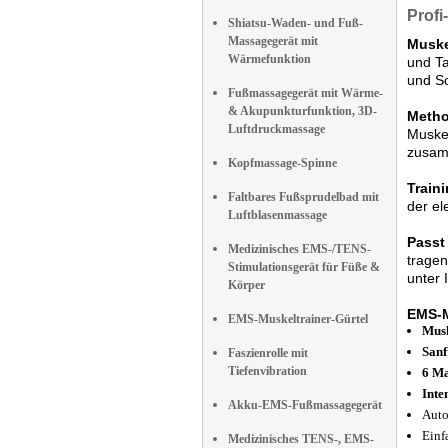
Profi
Shiatsu-Waden- und Fuß-
Massagegerät mit
Muske
Wärmefunktion
und Ta
und Sc
Fußmassagegerät mit Wärme-
& Akupunkturfunktion, 3D-
Metho
Luftdruckmassage
Muskel
zusamm
Kopfmassage-Spinne
Train
Faltbares Fußsprudelbad mit
der el
Luftblasenmassage
Passt
Medizinisches EMS-/TENS-
tragen
Stimulationsgerät für Füße &
unter 
Körper
EMS-M
EMS-Muskeltrainer-Gürtel
Musk
Sanf
Faszienrolle mit
Tiefenvibration
6 M
Inte
Akku-EMS-Fußmassagegerät
Auto
Einf
Medizinisches TENS-, EMS-