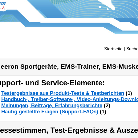
Startseite
| Suche
eeron Sportgeräte, EMS-Trainer, EMS-Muskel
pport- und Service-Elemente:
Testergebnisse aus Produkt-Tests & Testberichten
(1)
Handbuch-, Treiber-Software-, Video-Anleitungs-Downl
Meinungen, Beiträge, Erfahrungsberichte
(2)
Häufig gestellte Fragen (Support-FAQs)
(1)
ressestimmen, Test-Ergebnisse & Ausz