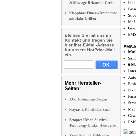
Inkl
& Massage-Reizstrom-Gerät
Pass
Klappbare Fitness-Trampoline
Stro
mit Halte-Griffen
Maße
Gewi
EMS-
Bleiben Sie mit uns im
Kontakt und tragen Sie
hier Ihre E-Mail-Adresse
EMS-Mu
für unsere HotPrice-Mail
Musk
ein:
Sanf
6 M
Inte
Auto
Mehr Hersteller-
Einf
Seiten:
Inkl
Pass
AGT
Nietmuttern-Zangen
Stro
Maße
Playtastic
Kinetischer Sand
Gewi
Semptec Urban Survival
EMS-
Technology
Dunkel-Heizstrahler
Xcase
Picknick Kühltaschen