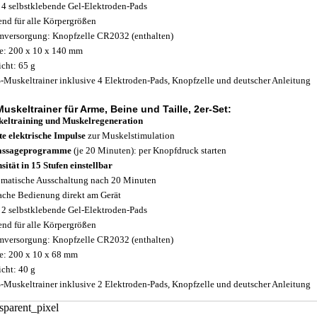
. 4 selbstklebende Gel-Elektroden-Pads
end für alle Körpergrößen
mversorgung: Knopfzelle CR2032 (enthalten)
: 200 x 10 x 140 mm
cht: 65 g
Muskeltrainer inklusive 4 Elektroden-Pads, Knopfzelle und deutscher Anleitung
skeltrainer für Arme, Beine und Taille, 2er-Set:
eltraining und Muskelregeneration
te elektrische Impulse
zur Muskelstimulation
assageprogramme
(je 20 Minuten): per Knopfdruck starten
nsität in 15 Stufen einstellbar
matische Ausschaltung nach 20 Minuten
ache Bedienung direkt am Gerät
. 2 selbstklebende Gel-Elektroden-Pads
end für alle Körpergrößen
mversorgung: Knopfzelle CR2032 (enthalten)
: 200 x 10 x 68 mm
cht: 40 g
Muskeltrainer inklusive 2 Elektroden-Pads, Knopfzelle und deutscher Anleitung