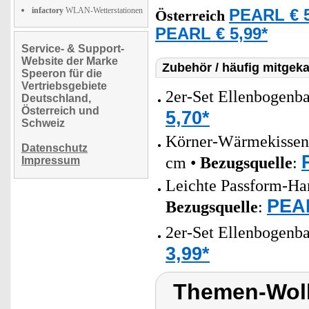
infactory
WLAN-Wetterstationen
PEARL € 5
Österreich
PEARL € 5,99*
Service- & Support-
Website der Marke
Zubehör / häufig mitgeka
Speeron für die
Vertriebsgebiete
2er-Set Ellenbogenb
Deutschland,
Österreich und
5,70*
Schweiz
Körner-Wärmekissen 
Datenschutz
cm •
Bezugsquelle
:
Impressum
Leichte Passform-Ha
PEAR
Bezugsquelle
:
2er-Set Ellenbogenb
3,99*
Themen-Wolk