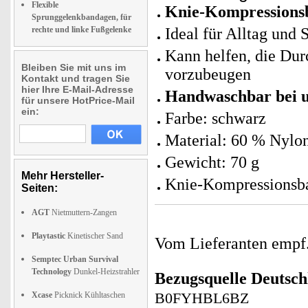
Flexible
Knie-Kompressions
Sprunggelenkbandagen, für
rechte und linke Fußgelenke
Ideal für Alltag und 
Kann helfen, die Dur
Bleiben Sie mit uns im
vorzubeugen
Kontakt und tragen Sie
hier Ihre E-Mail-Adresse
Handwaschbar bei u
für unsere HotPrice-Mail
ein:
Farbe: schwarz
Material: 60 % Nylon
Gewicht: 70 g
Mehr Hersteller-
Knie-Kompressionsba
Seiten:
AGT
Nietmuttern-Zangen
Playtastic
Kinetischer Sand
Vom Lieferanten emp
Semptec Urban Survival
Technology
Dunkel-Heizstrahler
Bezugsquelle
Deutsch
Xcase
Picknick Kühltaschen
B0FYHBL6BZ