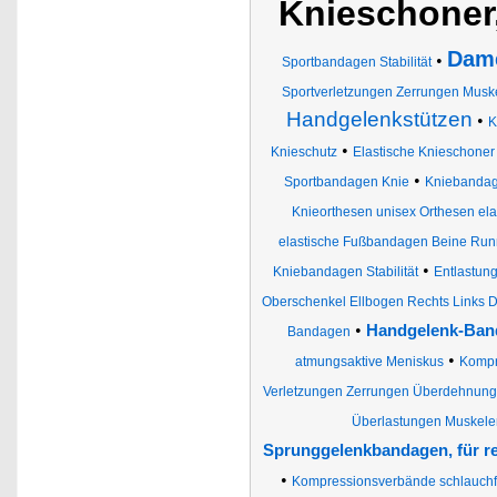
Knieschoner
Dam
•
Sportbandagen Stabilität
Sportverletzungen Zerrungen Mus
Handgelenkstützen
•
K
•
Knieschutz
Elastische Knieschoner
•
Sportbandagen Knie
Kniebandag
Knieorthesen unisex Orthesen ela
elastische Fußbandagen Beine Run
•
Kniebandagen Stabilität
Entlastun
Oberschenkel Ellbogen Rechts Links 
•
Handgelenk-Ban
Bandagen
•
atmungsaktive Meniskus
Kompr
Verletzungen Zerrungen Überdehnung
Überlastungen Muskel
Sprunggelenkbandagen, für re
•
Kompressionsverbände schlauchför