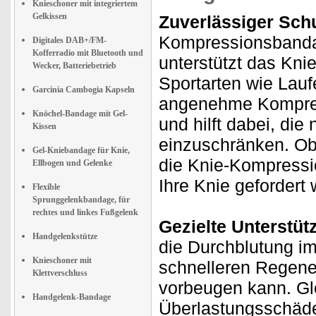
Knieschoner mit integriertem
Gelkissen
Zuverlässiger Sch
Kompressionsbandage
Digitales DAB+/FM-
Kofferradio mit Bluetooth und
unterstützt das Knie
Wecker, Batteriebetrieb
Sportarten wie Lauf
Garcinia Cambogia Kapseln
angenehme Kompress
Knöchel-Bandage mit Gel-
und hilft dabei, di
Kissen
einzuschränken. Ob 
Gel-Kniebandage für Knie,
die Knie-Kompressio
Ellbogen und Gelenke
Ihre Knie gefordert
Flexible
Sprunggelenkbandage, für
rechtes und linkes Fußgelenk
Gezielte Unterstüt
Handgelenkstütze
die Durchblutung i
Knieschoner mit
schnelleren Regene
Klettverschluss
vorbeugen kann. Gle
Handgelenk-Bandage
Überlastungsschäd