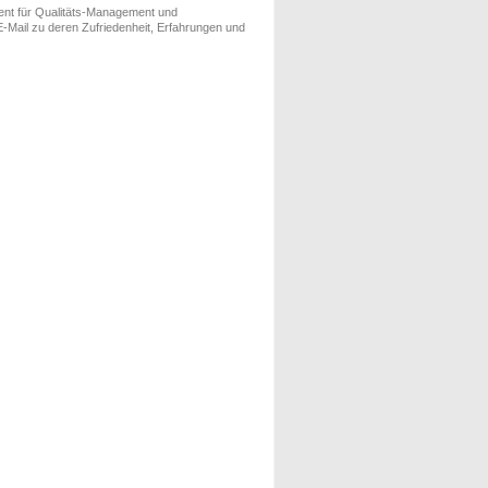
ment für Qualitäts-Management und
-Mail zu deren Zufriedenheit, Erfahrungen und