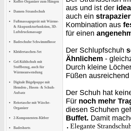
Koffer-Organizer zum Hängen
aus und ist der
idea
Damen-Strandschuh
auch ein
strapazie
Fußmassagegerät mit Wärme-
Kombination aus
fe
& Akupunkturfunktion, 3D-
für einen
angenehm
Luftdruckmassage
Badeschuhe Schwimmflosse
Der Schlupfschuh
s
Kleidertaschen-Set
Ähnlichem
- gleichz
Gel-Kühlschuh mit
Durch kleine Löcher
Stoffbezug, auch für
Wärmeanwendung
Füßen ausreichen
Digitale Bügelpuppe mit
Hemden-, Hosen- & Schuh-
Der Schuh hat kein
Aufsatz
Für
noch mehr Tra
Reisetasche mit Wäsche-
diesen Schuhen ge
Organizer
Buffet.
Damit mach
2-Komponenten-Kleber
Elegante Strandschu
Badeshorts