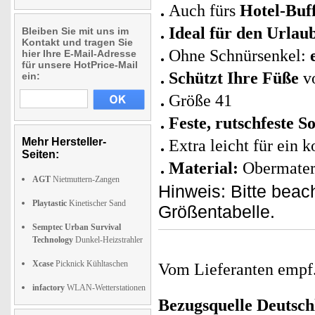
Auch fürs
Hotel-Buff
Ideal für den Urlau
Bleiben Sie mit uns im
Kontakt und tragen Sie
Ohne Schnürsenkel:
hier Ihre E-Mail-Adresse
für unsere HotPrice-Mail
Schützt Ihre Füße
v
ein:
Größe 41
Feste, rutschfeste 
Mehr Hersteller-
Extra leicht für ein 
Seiten:
Material:
Obermater
AGT
Nietmuttern-Zangen
Hinweis: Bitte bea
Playtastic
Kinetischer Sand
Größentabelle.
Semptec Urban Survival
Technology
Dunkel-Heizstrahler
Xcase
Picknick Kühltaschen
Vom Lieferanten emp
infactory
WLAN-Wetterstationen
Bezugsquelle
Deutsch