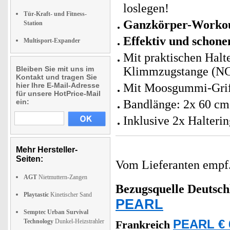
loslegen!
Tür-Kraft- und Fitness-
Ganzkörper-Worko
Station
Effektiv und schone
Multisport-Expander
Mit praktischen Halte
Bleiben Sie mit uns im
Klimmzugstange (NC
Kontakt und tragen Sie
hier Ihre E-Mail-Adresse
Mit Moosgummi-Griff
für unsere HotPrice-Mail
ein:
Bandlänge: 2x 60 cm
Inklusive 2x Halteri
Mehr Hersteller-
Seiten:
Vom Lieferanten emp
AGT
Nietmuttern-Zangen
Bezugsquelle
Deutsch
Playtastic
Kinetischer Sand
PEARL
Semptec Urban Survival
Technology
Dunkel-Heizstrahler
PEARL € 
Frankreich