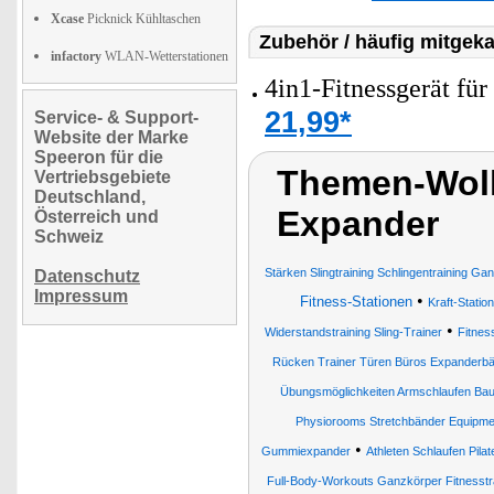
Xcase
Picknick Kühltaschen
Zubehör / häufig mitgeka
infactory
WLAN-Wetterstationen
4in1-Fitnessgerät fü
21,99*
Service- & Support-
Website der Marke
Speeron für die
Themen-Wolk
Vertriebsgebiete
Deutschland,
Expander
Österreich und
Schweiz
Stärken Slingtraining Schlingentraining Ga
Datenschutz
Impressum
•
Fitness-Stationen
Kraft-Statio
•
Widerstandstraining Sling-Trainer
Fitnes
Rücken Trainer Türen Büros Expanderbä
Übungsmöglichkeiten Armschlaufen Ba
Physiorooms Stretchbänder Equipm
•
Gummiexpander
Athleten Schlaufen Pil
Full-Body-Workouts Ganzkörper Fitnesstra