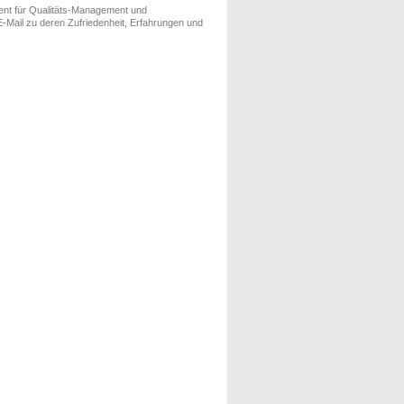
ment für Qualitäts-Management und
-Mail zu deren Zufriedenheit, Erfahrungen und