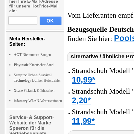
hier Ihre E-Mail-Adresse
für unsere HotPrice-Mail
ein:
Vom Lieferanten emp
Bezugsquelle
Deutsch
Pool
finden Sie hier:
Mehr Hersteller-
Seiten:
AGT
Nietmuttern-Zangen
Alternative / ähnliche Pr
Playtastic
Kinetischer Sand
Strandschuh Modell "
Semptec Urban Survival
10,99*
Technology
Dunkel-Heizstrahler
Strandschuh Modell "
Xcase
Picknick Kühltaschen
2,20*
infactory
WLAN-Wetterstationen
Strandschuh Modell 
Service- & Support-
11,99*
Website der Marke
Speeron für die
Vertriebsgebiete