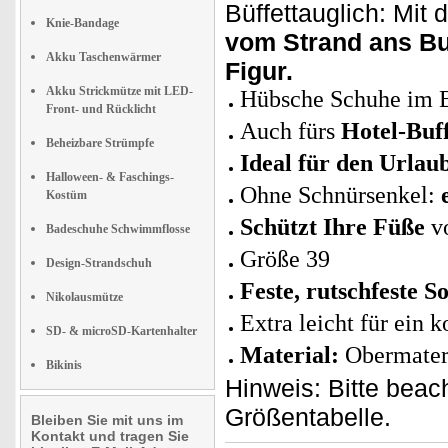
Büffettauglich: Mit
Knie-Bandage
vom Strand ans Bu
Akku Taschenwärmer
Figur.
Akku Strickmütze mit LED-
Hübsche Schuhe im B
Front- und Rücklicht
Auch fürs
Hotel-Buff
Beheizbare Strümpfe
Ideal für den Urlau
Halloween- & Faschings-
Ohne Schnürsenkel:
Kostüm
Schützt Ihre Füße
v
Badeschuhe Schwimmflosse
Größe 39
Design-Strandschuh
Feste, rutschfeste 
Nikolausmütze
Extra leicht für ein 
SD- & microSD-Kartenhalter
Material:
Obermater
Bikinis
Hinweis: Bitte bea
Größentabelle.
Bleiben Sie mit uns im
Kontakt und tragen Sie